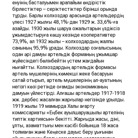
енуінің басталуымен қарапайым өндірістік
бірлестіктер – серіктестіктер бірінші орында
тұрды. Барлық колхоздар арасында артельдердің
үлесі 1927 жылғы 48,1%-дан 1929 ж. 33,6%-ға
азайды. 1930 жылы шаруа қожалықтарын үздіксіз
ұжымдастыруға көшу кезінде кооперативтер
73,9%, ал 1932 жылы – колхоздардың жалпы
санының 95,9% құрады. Колхоздар қозғалысының
одан әрі дамуы артельдік форманың ұжымшар
жүйесіндегі бөлінбейтін үстем жағдайын
нығайтты. Колхоздардың артельдік формасы
артель мүшелерінің көмекші жеке басқаруын
сақтай отырып, артель мүшелерінің әл-ауқатының
негізгі көзі ретінде қоғамдық экономиканың
дамуын үйлестірді. Алғашқы артельдер 1917-1918
жж. дербес жасалған жарғылар негізінде құрылды.
1919 жылы 19 мамырда Халық ағарту
комиссариаты «Еңбек ауылшаруашылық артелінің
типтік хартиясын» бекітті. Жарғыда жасы, діні,
ұлты, азаматтығы мен кәсібі бойынша 18 жасқа
толмаған және Кеңеске дауыс беру құқығынан