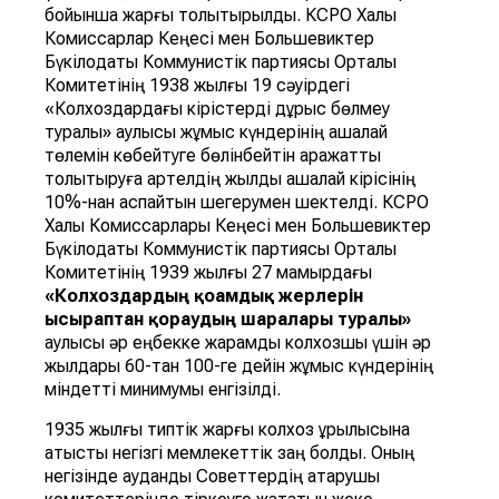
бойынша жарғы толықтырылды. КСРО Халық
Комиссарлар Кеңесі мен Большевиктер
Бүкілодақтық Коммунистік партиясы Орталық
Комитетінің 1938 жылғы 19 сәуірдегі
«Колхоздардағы кірістерді дұрыс бөлмеу
туралы» қаулысы жұмыс күндерінің ақшалай
төлемін көбейтуге бөлінбейтін қаражатты
толықтыруға артелдің жылдық ақшалай кірісінің
10%-нан аспайтын шегерумен шектелді. КСРО
Халық Комиссарлары Кеңесі мен Большевиктер
Бүкілодақтық Коммунистік партиясы Орталық
Комитетінің 1939 жылғы 27 мамырдағы
«Колхоздарды
ң қ
о
амды
қ
жерлерін
ысыраптан
қ
ор
ауды
ң
шаралары
туралы»
қаулысы әр еңбекке жарамды колхозшы үшін әр
жылдары 60-тан 100-ге дейін жұмыс күндерінің
міндетті минимумы енгізілді.
1935 жылғы типтік жарғы колхоз құрылысына
қатысты негізгі мемлекеттік заң болды. Оның
негізінде аудандық Советтердің атқарушы