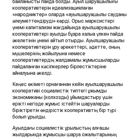
байланысты пайда болды. Ауыл шаруашылығы
кооперативтерін идеализациялаған
«народниктер» оларда «ауылшаруашылық сауданы
әлеуметтендіруді» көрді. Орыс марксистері
үнемі капитализм жағдайында ауылшаруашылық
кооперативтері ауылдық бұқара халыққа үлкен пайда
әкелетінін үнемі айтып отырды. Ауылшаруашылық
кооперативтерін құру әрекеттері, әдетте, оның
мүшелерінің жойылуына немесе
кооперативтердің жалдамалы жұмысшыларды
пайдаланған кәсіпкерлер бірлестіктеріне
айналуына әкелді.
Кеңес өкіметі орнағаннан кейін ауылшаруашылық
кооперативі социалистік типтегі ұжымдық
экономиканы (колхозды) ұйымдастыру үшін
ерікті негізде жұмыс істейтін шаруаларды
біріктіретін өндірістік кооперативтің бір түрі
болып құрылды.
Ауылдағы социалистік құрылыстың алғашқы
жылдарында жұмысшы шаруа қожалықтарының