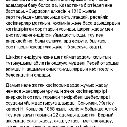
адамдары баяу болса да, Қазақстанға біртіндеп ене
бастады. «Сырдария өлкесінің 1910 жылғы
зерттеуінде» мақаласында айтылғандай, ресейлік
кәсіпкерлер мақтаның, жүзімнің және басқа дақылдардың
жетілдірілген сорттарын ұсынды, шарап жасау мен
дистилляция өндірісін ұйымдастырды, тау-кен
өнеркәсібіне, балық аулауға, ара өсіруге, былғары
сорттарын жақсартуға және т.б жасауға көшті.
Шикізат өндіруге және шет аймақтардағы халықтың
тұтынушылық қабілетін қолдауға мүдделі Ресей отаршыл
әкімшілігі алдымен қоныстанушылардың кәсіпкерлік
белсенділігін қолдады.
Дамып келе жатқан кәсіпорындарда жұмыс жасау
немесе жаңаларын құру үшін жеке кәсіпкерлер ірі
өнеркәсіп орталықтарынан тәжірибелі шеберлерді
сауданы ұйымдастыруға шақырды. Сонымен, Жетісу
көпесі Н. Копылов 1868 жылы келісім бойынша Алтай
тау-кен зауыттарынан 22 адамды шақыртқан. Верный
қаласында сағат жасау, ағаш ұстасы, металл өңдеу,
темір ұстасы және дөңгелек жасау бойынша