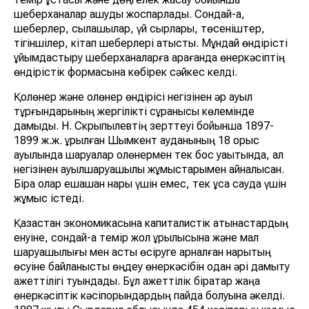
шеберханалар ашуды жоспарлады. Сондай-ақ,
шеберлер, сылақшылар, үй сырлары, төсеніштер,
тігіншілер, кітап шеберлері қатысты. Мұндай өндірісті
ұйымдастыру шеберханаларға қарағанда өнеркәсіптің
өндірістік формасына көбірек сәйкес келді.
Қолөнер және қолөнер өндірісі негізінен әр ауыл
тұрғындарының жергілікті сұранысы көлемінде
дамыды. Н. Скрыпылевтің зерттеуі бойынша 1897-
1899 ж.ж. құрылған Шымкент ауданының 18 орыс
ауылында шаруалар қолөнермен тек бос уақытында, ал
негізінен ауылшаруашылық жұмыстарымен айналысқан.
Бірақ олар ешқашан нарық үшін емес, тек ұсақ сауда үшін
жұмыс істеді.
Қазақстан экономикасына капиталистік қатынастардың
енуіне, сондай-ақ темір жол құрылысына және мал
шаруашылығы мен астық өсіруге арналған нарықтың
өсуіне байланысты өңдеу өнеркәсібін одан әрі дамыту
қажеттілігі туындады. Бұл қажеттілік бірқатар жаңа
өнеркәсіптік кәсіпорындардың пайда болуына әкелді.