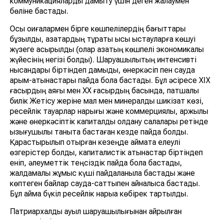
коммуникацияларды дамыту үшін деген жалаумен
бөліне бастады.
Осы оқиғалармен бірге көшпелілердің бағыттары
бұзылды, қазақтардың тұрақты қысқы қыстауларға көшуі
жүзеге асырылды (олар қазақтың көшпелі экономикалық
жүйесінің негізі болды). Шаруашылықтың интенсивті
нысандары біртіндеп дамыды, өнеркәсіп пен сауда
қарым-қатынастары пайда бола бастады. Бұл әсіресе ХIХ
ғасырдың аяғы мен ХХ ғасырдың басында, патшалық
билік Жетісу жеріне мал мен минералды шикізат көзі,
ресейлік тауарлар нарығы және коммерциялық, қаржылық
және өнеркәсіптік капиталды қолдану салалары ретінде
қызығушылық таныта бастаған кезде пайда болды.
Қарастырылып отырған кезеңде аймақта елеулі
өзгерістер болды, капиталистік қатынастар біртіндеп
еніп, әлеуметтік теңсіздік пайда бола бастады,
жалдамалы жұмыс күші пайдаланыла бастады және
көптеген байлар сауда-саттықпен айналыса бастады.
Бұл аймақ бүкіл ресейлік нарыққа көбірек тартылды.
Патриархалды ауыл шаруашылығынан айрылған