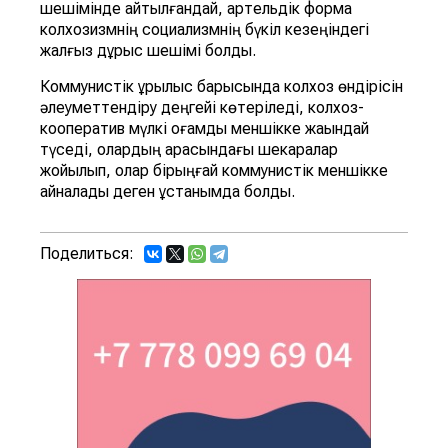
шешімінде айтылғандай, артельдік форма
колхозизмнің социализмнің бүкіл кезеңіндегі
жалғыз дұрыс шешімі болды.
Коммунистік құрылыс барысында колхоз өндірісін
әлеуметтендіру деңгейі көтеріледі, колхоз-
кооператив мүлкі қоғамдық меншікке жақындай
түседі, олардың арасындағы шекаралар
жойылып, олар бірыңғай коммунистік меншікке
айналады деген ұстанымда болды.
Поделиться: