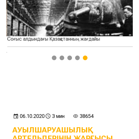
Соғыс алдындағы Қазақстанның жағдайы
Ау
1
2
3
4
5
06.10.2020
3 мин
38654
АУЫЛШАРУАШЫЛЫҚ
АРТЕЛЬДЕРІНІҢ ЖАРҒЫСЫ