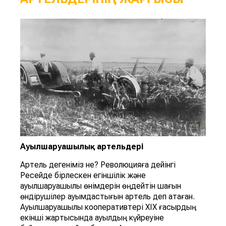
Ауылшаруашылық
артельдер
і
Артель дегеніміз не? Революцияға дейінгі
Ресейде бірлескен егіншілік және
ауылшаруашылық өнімдерін өңдейтін шағын
өндірушілер қауымдастығын артель деп атаған.
Ауылшаруашылық кооперативтері ХІХ ғасырдың
екінші жартысында ауылдың күйреуіне