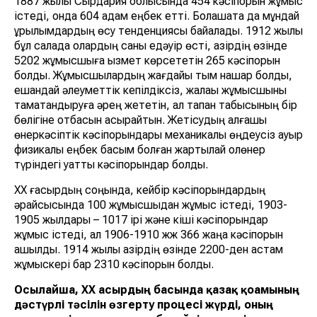
1887 жылы Сырдария облысында 454 кәсіпорын жұмыс
істеді, онда 604 адам еңбек етті. Болашақта да мұндай
құрылымдардың өсу тенденциясы байқалады. 1912 жылы
бұл салада олардың саны едәуір өсті, қазірдің өзінде
5202 жұмысшыға қызмет көрсететін 265 кәсіпорын
болды. Жұмысшылардың жағдайы тым нашар болды,
ешқандай әлеуметтік кепілдіксіз, жалақы жұмысшыны
тамақтандыруға әрең жететін, ал тапқан табысының бір
бөлігіне отбасын асырайтын. Жетісудың алғашқы
өнеркәсіптік кәсіпорындары механикалық өңдеусіз ауыр
физикалық еңбек басым болған жартылай қолөнер
түріндегі қуатты кәсіпорындар болды.
XX ғасырдың соңында, кейбір кәсіпорындардың
әрқайсысында 100 жұмысшыдан жұмыс істеді, 1903-
1905 жылдары – 1017 ірі және кіші кәсіпорындар
жұмыс істеді, ал 1906-1910 жж 366 жаңа кәсіпорын
ашылды. 1914 жылы қазірдің өзінде 2200-ден астам
жұмыскері бар 2310 кәсіпорын болды.
Осылайша, ХХ ғасырдың басында қазақ қоғамының
дәстүрлі тәсілін өзгерту процесі жүрді, оның