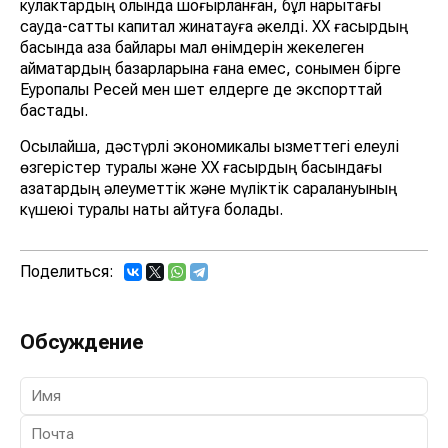
кулактардың қолында шоғырланған, бұл нарықтағы
сауда-саттық капитал жинақтауға әкелді. ХХ ғасырдың
басында қазақ байлары мал өнімдерін жекелеген
аймақтардың базарларына ғана емес, сонымен бірге
Еуропалық Ресей мен шет елдерге де экспорттай
бастады.
Осылайша, дәстүрлі экономикалық қызметтегі елеулі
өзгерістер туралы және ХХ ғасырдың басындағы
қазақтардың әлеуметтік және мүліктік саралануының
күшеюі туралы нақты айтуға болады.
Поделиться:
Обсуждение