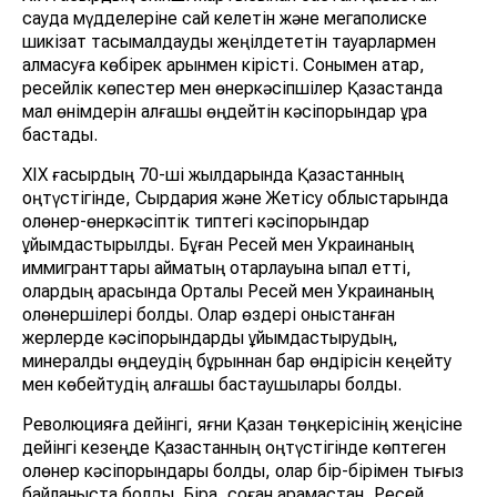
сауда мүдделеріне сай келетін және мегаполиске
шикізат тасымалдауды жеңілдететін тауарлармен
алмасуға көбірек қарқынмен кірісті. Сонымен қатар,
ресейлік көпестер мен өнеркәсіпшілер Қазақстанда
мал өнімдерін алғашқы өңдейтін кәсіпорындар құра
бастады.
ХІХ ғасырдың 70-ші жылдарында Қазақстанның
оңтүстігінде, Сырдария және Жетісу облыстарында
қолөнер-өнеркәсіптік типтегі кәсіпорындар
ұйымдастырылды. Бұған Ресей мен Украинаның
иммигранттары аймақтың отарлауына ықпал етті,
олардың арасында Орталық Ресей мен Украинаның
қолөнершілері болды. Олар өздері қоныстанған
жерлерде кәсіпорындарды ұйымдастырудың,
минералды өңдеудің бұрыннан бар өндірісін кеңейту
мен көбейтудің алғашқы бастаушылары болды.
Революцияға дейінгі, яғни Қазан төңкерісінің жеңісіне
дейінгі кезеңде Қазақстанның оңтүстігінде көптеген
қолөнер кәсіпорындары болды, олар бір-бірімен тығыз
байланыста болды. Бірақ, соған қарамастан, Ресей