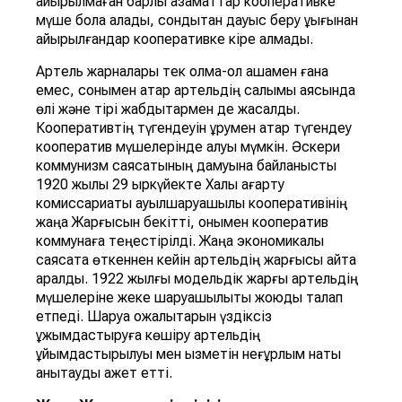
айырылмаған барлық азаматтар кооперативке
мүше бола алады, сондықтан дауыс беру құқығынан
айырылғандар кооперативке кіре алмады.
Артель жарналары тек қолма-қол ақшамен ғана
емес, сонымен қатар артельдің салымы аясында
өлі және тірі жабдықтармен де жасалды.
Кооперативтің түгендеуін құрумен қатар түгендеу
кооператив мүшелерінде қалуы мүмкін. Әскери
коммунизм саясатының дамуына байланысты
1920 жылы 29 қыркүйекте Халық ағарту
комиссариаты ауылшаруашылық кооперативінің
жаңа Жарғысын бекітті, онымен кооператив
коммунаға теңестірілді. Жаңа экономикалық
саясатқа өткеннен кейін артельдің жарғысы қайта
қаралды. 1922 жылғы модельдік жарғы артельдің
мүшелеріне жеке шаруашылықты жоюды талап
етпеді. Шаруа қожалықтарын үздіксіз
ұжымдастыруға көшіру артельдің
ұйымдастырылуы мен қызметін неғұрлым нақты
анықтауды қажет етті.