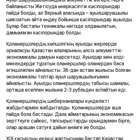
байланысты Жетісуда өнеркәсіптік кәсіпорындар
пайда болды, ал Верный қаласында – ауылшаруашылық
шикізатын қайта өңдеу бойынша кәсіпорындар ашылды.
Бұлар бастапқы техникалық негізде қолданылатын,
дамымаған кәсіпорындар болды.
Қолөнершілердің көпшілігінің ауылдық жерлерде
орналасуы Қазақстан қалаларының әлсіз әлеуметтік-
экономикалық дамуын көрсетеді. Ауылдар мен елді-
мекендерде тұратын қолөнершілер қолөнерден басқа
егіншілікпен айналысты. 36-дан астам жылқысы болған
экономикалық топтар ауыл шаруашылығымен
айналысты. Ауылдық қолөнершілердің табысы шамалы,
орташа есеппен жылына 2-3 рубльден аспайтын еді.
Қолөнершілердің шеберханалары күнделікті
жабдықтармен жабдықталды. Қолөнершілерде ақша
пайда бола бастады. Дала аймақтарының экономикасын
зерттеуге сәйкес, тапсырыстарды орындаумен бірге,
олар әрқашан сатуға дайын өнімге ие болды.
ХІХ ғасырдың екінші жартысынан бастап Қазақстан