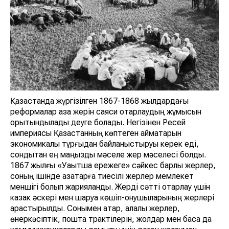
Қазақстанда жүргізілген 1867-1868 жылдардағы
реформалар қазақ жерін саяси отарлаудың жұмысын
қорытындылады деуге болады. Негізінен Ресей
империясы Қазақстанның көптеген аймақтарын
экономикалық тұрғыдан байланыстыруы керек еді,
сондықтан ең маңызды мәселе жер мәселесі болды.
1867 жылғы «Уақытша ережеге» сәйкес барлық жерлер,
соның ішінде қазақтарға тиесілі жерлер мемлекет
меншігі болып жарияланды. Жерді сәтті отарлау үшін
казак әскері мен шаруа көшіп-қонушыларының жерлері
қарастырылды. Сонымен қатар, қалалық жерлер,
өнеркәсіптік, пошта трактілерін, жолдар мен басқа да