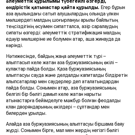
әлеуметтік құрылымы түбегейлі өзгерді,
өндірістік қатынастар қайта құрылды.
Егер бұрын
қазақ ауылындағы сатып алушылардың қолында үлкен
мөлшердегі малдың шоғырлануы арқылы байлықтың
теңсіздігінің өсуімен сипатталса, қазір саралаудың
сипаты өзгерді: әлеуметтік стратификация малдың
едәуір мөлшеріне ие болумен қатар, ақша жинауда да
көрінді.
Нәтижесінде, байдың жаңа әлеуметтік түрі –
қалыптасып келе жатқан қазақ буржуазиясының өкілі –
кулактар пайда болды. Қазақ буржуазиясының
қалыптасуы сауда және делдалдық капиталды білдіретін
алыпсатарлар мен саудерлер деп аталатындардан
пайда болды. Сонымен қатар, қазақ буржуазиясының
белгілі бір бөлігі дамып келе жатқан нарықтық
қатынастарға бейімделуге мәжбүр болған феодалдық
клан дворяндарының өкілдері – сұлтандар мен
билерден құрылды.
Алайда қазақ буржуазиясының қалыптасуы біршама баяу
жүрді. Сонымен бірге, мал мен жердің негізгі бөлігі