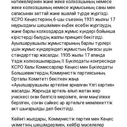
нәтижелерінен және жеке колхозшының немесе
жеке колхозшының немесе жұмысының саны мен
сапасынан заттай және ақшалай түрде жүргізді.
КСРО Кеңестерінің 6-шы съезінің 1931 жылғы 17
наурыздағы шешімімен еңбек есебін жүргізудің
және барлық колхоздарда жұмыс күндері бойынша
кірістерді бөлудің жалпы принципі бекітілді.
Ауылшаруашылық жұмыстарының барлық түрлері
үшін жұмыс күндеріндегі жұмыстың бағасы үшін
стандарттар жасалды. 1935 жылы 17 ақпанда
Үздік колхозшылардың II Бүкілодақтық конгресінде
КСРО Халық Комиссарлар Кеңесі мен Бүкілодақтық
Большевиктердің Коммунистік партиясының
Орталық Комитеті бекіткен жаңа
«Ауылшаруашылық артеліне арналған Үлгі хартия»
жасалды. Жарғыда артель алып жатқан жер
учаскесі оған белгісіз мерзімге, яғни мәңгілікке
берілген, соған сәйкес әр артельге мемлекеттік
акт шығарылды деп бекітілді.
Кейінгі жылдары, Коммунистік партия мен Кеңес
үкіметінің шешімдерімен, кейбір мәселелер