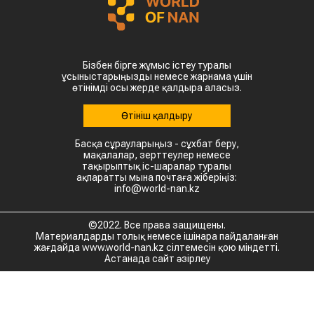
Бізбен бірге жұмыс істеу туралы
ұсыныстарыңызды немесе жарнама үшін
өтінімді осы жерде қалдыра аласыз.
Өтініш қалдыру
Басқа сұрауларыңыз - сұхбат беру,
мақалалар, зерттеулер немесе
тақырыптық іс-шаралар туралы
ақпаратты мына почтаға жіберіңіз:
info@world-nan.kz
©2022. Все права защищены.
Материалдарды толық немесе ішінара пайдаланған
жағдайда www.world-nan.kz сілтемесін қою міндетті.
Астанада сайт әзірлеу