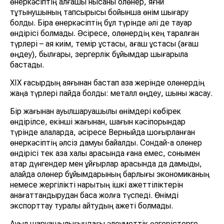
өнеркәсіптің алғашқы нысаны қолөнер, яғни
тұтынушының тапсырысы бойынша өнім шығару
болды. Бірақ өнеркәсіптің бұл түрінде әлі де тауар
өндірісі болмады. Әсіресе, қолөнердің кең таралған
түрлері – аяқ киім, темір ұстасы, ағаш ұстасы (ағаш
өңдеу), былғары, зергерлік бұйымдар шығарыла
бастады.
XIX ғасырдың аяғынан бастап қазақ жерінде қолөнердің
жаңа түрлері пайда болды: металл өңдеу, шыны жасау.
Бір жағынан ауылшаруашылық өнімдері көбірек
өндірілсе, екінші жағынан, шағын кәсіпорындар
түрінде қалаларда, әсіресе Верныйда шоғырланған
өнеркәсіптің әлсіз дамуы байқалды. Сондай-ақ қолөнер
өндірісі тек қазақ халқы арасында ғана емес, сонымен
қатар дүнгендер мен ұйғырлар арасында да дамыды,
алайда қолөнер бұйымдарының барлығы экономиканың
немесе жергілікті нарықтың ішкі қажеттіліктерін
қанағаттандырудан басқа жолға түспеді. Өнімді
экспорттау туралы айтудың қажеті болмады.
Ауыл шаруашылығындағы әлеуметтік өзгерістерге