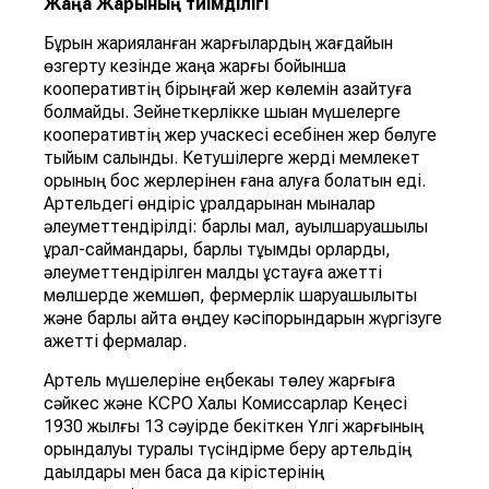
Жаңа Жарғының тиімділігі
Бұрын жарияланған жарғылардың жағдайын
өзгерту кезінде жаңа жарғы бойынша
кооперативтің бірыңғай жер көлемін азайтуға
болмайды. Зейнеткерлікке шыққан мүшелерге
кооперативтің жер учаскесі есебінен жер бөлуге
тыйым салынды. Кетушілерге жерді мемлекет
қорының бос жерлерінен ғана алуға болатын еді.
Артельдегі өндіріс құралдарынан мыналар
әлеуметтендірілді: барлық мал, ауылшаруашылық
құрал-саймандары, барлық тұқымдық қорларды,
әлеуметтендірілген малды ұстауға қажетті
мөлшерде жемшөп, фермерлік шаруашылықты
және барлық қайта өңдеу кәсіпорындарын жүргізуге
қажетті фермалар.
Артель мүшелеріне еңбекақы төлеу жарғыға
сәйкес және КСРО Халық Комиссарлар Кеңесі
1930 жылғы 13 сәуірде бекіткен Үлгі жарғының
орындалуы туралы түсіндірме беру артельдің
дақылдары мен басқа да кірістерінің