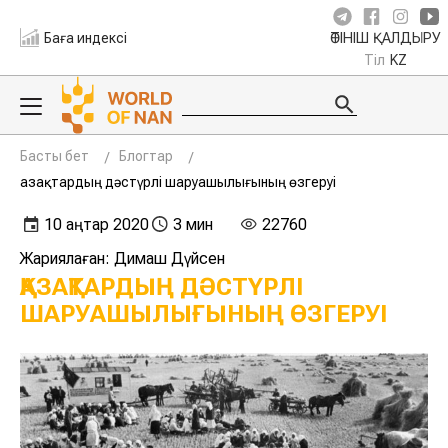
Баға индексі
ӨТІНІШ ҚАЛДЫРУ
Тіл
KZ
Басты бет
Блогтар
Қазақтардың дәстүрлі шаруашылығының өзгеруі
10 қаңтар 2020
3 мин
22760
Жариялаған: Димаш Дүйсен
ҚАЗАҚТАРДЫҢ ДӘСТҮРЛІ
ШАРУАШЫЛЫҒЫНЫҢ ӨЗГЕРУІ