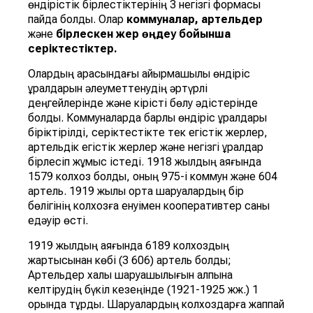
өндірістік бірлестіктерінің 3 негізгі формасы
пайда болды. Олар
коммуналар, артельдер
және
бірлескен
жер
өң
деу
бойынша
серіктестіктер
.
Олардың арасындағы айырмашылық өндіріс
құралдарын әлеуметтенудің әртүрлі
деңгейлерінде және кірісті бөлу әдістерінде
болды. Коммуналарда барлық өндіріс құралдары
біріктірілді, серіктестікте тек егістік жерлер,
артельдік егістік жерлер және негізгі құралдар
бірлесіп жұмыс істеді. 1918 жылдың аяғында
1579 колхоз болды, оның 975-і коммун және 604
артель. 1919 жылы орта шаруалардың бір
бөлігінің колхозға енуімен кооперативтер саны
едәуір өсті.
1919 жылдың аяғында 6189 колхоздың
жартысынан көбі (3 606) артель болды;
Артельдер халық шаруашылығын қалпына
келтірудің бүкіл кезеңінде (1921-1925 жж.) 1
орында тұрды. Шаруалардың колхоздарға жаппай