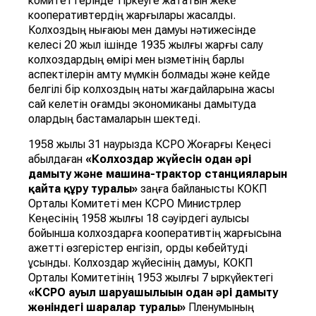
комитеттерінде тіркеуге жататын жеке
кооперативтердің жарғылары жасалды.
Колхоздың нығаюы мен дамуы нәтижесінде
келесі 20 жыл ішінде 1935 жылғы жарғы салу
колхоздардың өмірі мен қызметінің барлық
аспектілерін қамту мүмкін болмады және кейде
белгілі бір колхоздың нақты жағдайларына жақсы
сай келетін қоғамдық экономиканы дамытуда
олардың бастамаларын шектеді.
1958 жылы 31 наурызда КСРО Жоғарғы Кеңесі
қабылдаған
«Колхоздар
ж
ү
йесін
одан
ә
рі
дамыту
ж
ә
не
машина
-
трактор
станцияларын
қ
айта
құ
ру
туралы»
заңға байланысты КОКП
Орталық Комитеті мен КСРО Министрлер
Кеңесінің 1958 жылғы 18 сәуірдегі қаулысы
бойынша колхоздарға кооперативтің жарғысына
қажетті өзгерістер енгізіп, қорды көбейтуді
ұсынды. Колхоздар жүйесінің дамуы, КОКП
Орталық Комитетінің 1953 жылғы 7 қыркүйектегі
«КСРО
ауыл
шаруашылы
ын
одан
ә
рі
дамыту
ж
ө
ніндегі
шаралар
туралы»
Пленумының