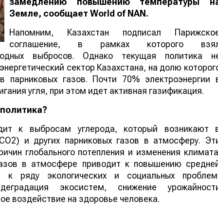
замедлению повышению температуры н
Земле, сообщает
World
of
NAN
.
Напомним, Казахстан подписал Парижско
соглашение, в рамках которого взя
родных выбросов. Однако текущая политика н
энергетический сектор Казахстана, на долю которог
в парниковых газов. Почти 70% электроэнергии 
гания угля, при этом идет активная газификация.
 политика?
дит к выбросам углерода, который возникают 
(CO2) и других парниковых газов в атмосферу. Эт
ичин глобального потепления и изменения климата
газов в атмосфере приводит к повышению средне
 к ряду экологических и социальных проблем
деградация экосистем, снижение урожайност
ное воздействие на здоровье человека.