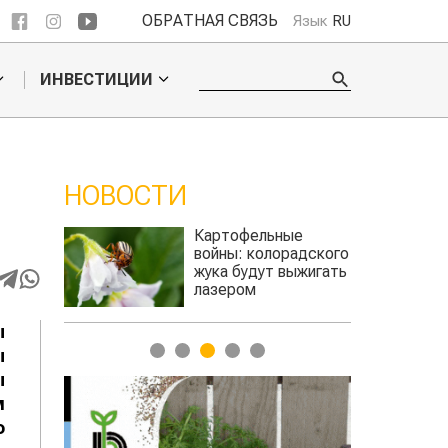
ОБРАТНАЯ СВЯЗЬ
Язык
RU
ИНВЕСТИЦИИ
НОВОСТИ
ое
Картофельные
ье
войны: колорадского
Казахстан п
для
жука будут выжигать
хозяйства
а
лазером
ы
1
2
3
4
5
ы
ы
м
о