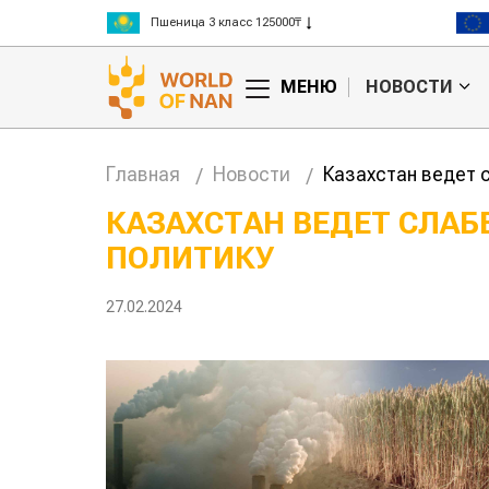
Пшеница 3 класс 125000₸
Ячмень 130000₸
Кукуруза 150000₸
МЕНЮ
НОВОСТИ
Рис 300000₸
Пшеница 3 класс 125000₸
Главная
Новости
Казахстан ведет 
КАЗАХСТАН ВЕДЕТ СЛА
ПОЛИТИКУ
Ученые нашли
способ повысить
продуктивность
27.02.2024
мясного скота