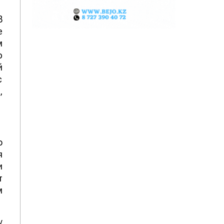
В
е
м
ю
й
с
,
о
я
и
т
м
у