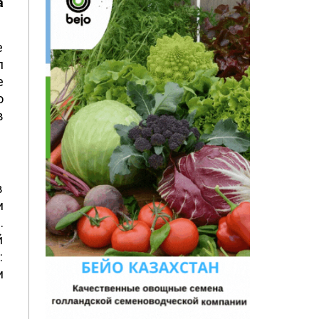
а
е
л
е
о
в
в
и
.
й
:
и