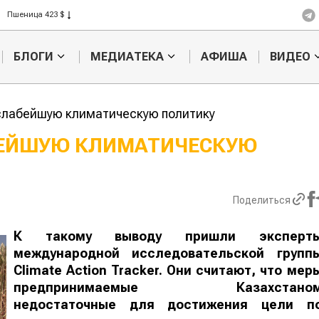
Пшеница 423 $
Ячмень 330 $
Кукуруза 301 $
БЛОГИ
МЕДИАТЕКА
АФИША
ВИДЕО
Рис 408 $
Пшеница 423 $
слабейшую климатическую политику
БЕЙШУЮ КЛИМАТИЧЕСКУЮ
Жара в Китае может
Казахстанск
поднять цены на
сельхозсыр
зерно
используют 
Поделиться
производств
авиатоплива
К такому выводу пришли эксперт
международной исследовательской групп
Climate Action Tracker. Они считают, что мер
предпринимаемые Казахстано
недостаточные для достижения цели п