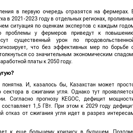
ления в первую очередь отразятся на фермерах. 
ха в 2021-2023 году в отдельных регионах, проливны
ичем ситуация по оценкам экспертов с каждым годо
нно проблемы у фермеров приведут к повышени
есут существенный урон по продовольственно
огнозирует, что без эффективных мер по борьбе 
толкнуться со значительным экономическим спадом
аработной платы к 2050 году.
угую?
понятна. И, казалось бы, Казахстан может прост
 сектора в сжигании угля. Однако тут проявляетс
ии. Согласно прогнозу KEGOC, дефицит мощност
 составляет 1,5 ГВт. При этом к 2029 году дефици
й отказ от сжигания угля идет в разрез интереса
дет к еще большему кризису в будущем. Поэтом