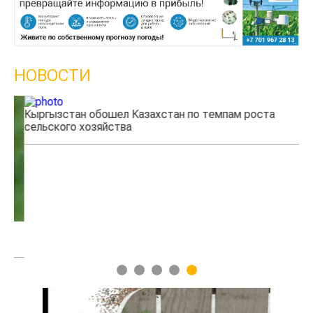
НОВОСТИ
Кыргызстан обошел Казахстан по темпам роста
Ка
сельского хозяйства
эк
1
2
3
4
5