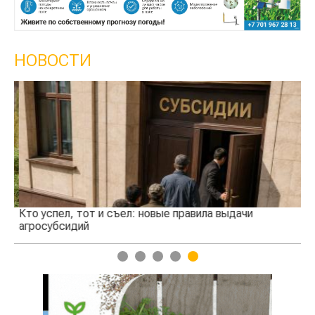
НОВОСТИ
Кто успел, тот и съел: новые правила выдачи
Ка
агросубсидий
пр
1
2
3
4
5