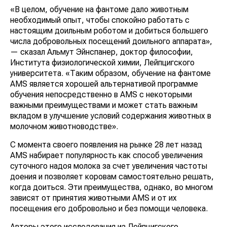
«В целом, обучение на фантоме дало животным
необходимый опыт, чтобы спокойно работать с
настоящим доильным роботом и добиться большего
числа добровольных посещений доильного аппарата»,
— сказал Альмут Эйнспанер, доктор философии,
Института физиологической химии, Лейпцигского
университета. «Таким образом, обучение на фантоме
AMS является хорошей альтернативой программе
обучения непосредственно в AMS с некоторыми
важными преимуществами и может стать важным
вкладом в улучшение условий содержания животных в
молочном животноводстве».
С момента своего появления на рынке 28 лет назад
AMS набирает популярность как способ увеличения
суточного надоя молока за счет увеличения частоты
доения и позволяет коровам самостоятельно решать,
когда доиться. Эти преимущества, однако, во многом
зависят от принятия животными AMS и от их
посещения его добровольно и без помощи человека.
Авторы этого исследования из Лейпцигского