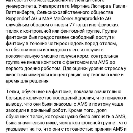
университета, Университета Мартина Лютера в Галле-
Виттенберге, Сельскохозяйственного общества
Ruppendorf AG и MAP Meißener Agrarprodukte AG
случайным образом отнесли 77 голштино-фризских
телок к контрольной или фантомной группе. Группе
фантомов был предоставлен свободный доступ к
фантому в течение четырех недель перед отелом,
чтобы они могли исследовать его и получить
положительную эмоцию получая корм; контрольная
группа не имела контакта с фантомом или AMS до
первого доения роботом. Для оценки уровня стресса у
животных измеряли концентрацию кортизола в кале и
время для решения.
Телки, обученные на фантоме, показали значительно
большее количество посещений доения, что привело к
выводу, что они были знакомы с AMS и поэтому чаще
заходили в доильный робот. Кроме того, доля
обученных телок, которых нужно было загонять в AMS,
была значительно ниже, чем в контрольной группе , что
указывает на то, что они с готовностью приняли AMS и