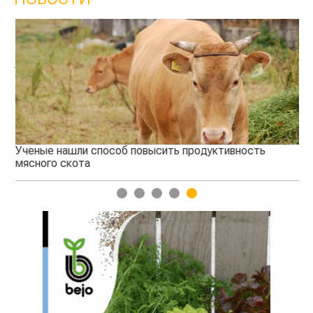
Ученые нашли способ повысить продуктивность
Жа
мясного скота
1
2
3
4
5