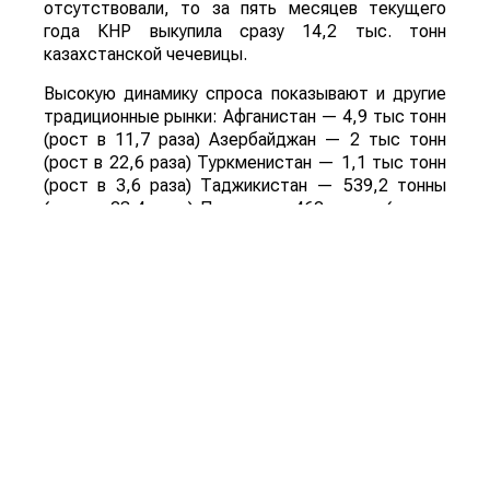
отсутствовали, то за пять месяцев текущего
года КНР выкупила сразу 14,2 тыс. тонн
казахстанской чечевицы.
Высокую динамику спроса показывают и другие
традиционные рынки: Афганистан — 4,9 тыс тонн
(рост в 11,7 раза) Азербайджан — 2 тыс тонн
(рост в 22,6 раза) Туркменистан — 1,1 тыс тонн
(рост в 3,6 раза) Таджикистан — 539,2 тонны
(рост в 23,4 раза) Польша — 462 тонны (рост в
21 раз).
Смотрите больше интересных агроновостей
Казахстана на нашем канале
telegram
, узнавайте
о важных событиях в
facebook
и подписывайтесь
на
youtube
канал и
instagram
.
Обсуждение