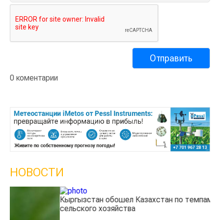
0 коментарии
НОВОСТИ
Кыргызстан обошел Казахстан по темпам роста
Ка
сельского хозяйства
эк