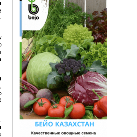
м
в
-
у
о
ы
а
я
,
о
О
.
я
о