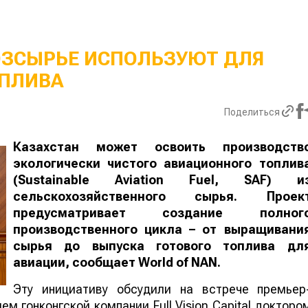
ОЗСЫРЬЕ ИСПОЛЬЗУЮТ ДЛЯ
ПЛИВА
Поделиться
Казахстан может освоить производств
экологически чистого авиационного топлив
(Sustainable Aviation Fuel, SAF) и
сельскохозяйственного сырья. Проек
предусматривает создание полног
производственного цикла – от выращивани
сырья до выпуска готового топлива дл
авиации, сообщает
World
of
NAN
.
Эту инициативу обсудили на встрече премьер
м гонконгской компании Full Vision Capital докторо