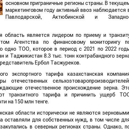
основном приграничные регионы страны. В текуще
маркетинговом году активный ввоз наблюдается 
Павлодарской, Актюбинской и Западно
я область является лидером по приему и транзит
нтом Агентства по финансовому мониторингу п
о одно ТОО, которое в период с 2021 по 2022 год
н и Таджикистан 8.3 тыс. тонн контрабандного зерн
 представитель Ербол Тасжуреков.
ого экспортного тарифа казахстанская компани
ры отечественных сельхозтоваропроизводителей
рждающие отечественное происхождение зерна. Эт
от транзитного тарифа и причинить ущерб ТО
и на 150 млн тенге.
нская области исторически не являются зерновыми
а оставляли для собственных нужд, в том числе дл
акупались в северных регионах страны. Однако, п