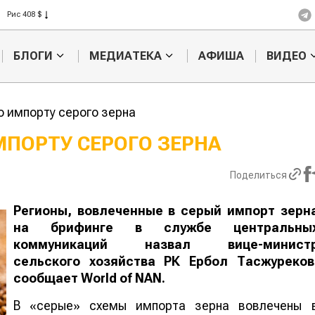
Рис 408 $
Пшеница 423 $
БЛОГИ
МЕДИАТЕКА
АФИША
ВИДЕО
о импорту серого зерна
ПОРТУ СЕРОГО ЗЕРНА
Кто успел, тот и
Поделиться
съел: новые правила
выдачи агросубсидий
Регионы, вовлеченные в серый импорт зерн
авиатопли
на брифинге в службе центральны
коммуникаций назвал вице-минист
сельского хозяйства РК Ербол Тасжуреков
сообщает
World
of
NAN
.
В «серые» схемы импорта зерна вовлечены 