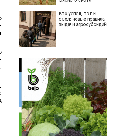
Кто успел, тот и
о
съел: новые правила
выдачи агросубсидий
ь
и
о
н
,
,
ю
д