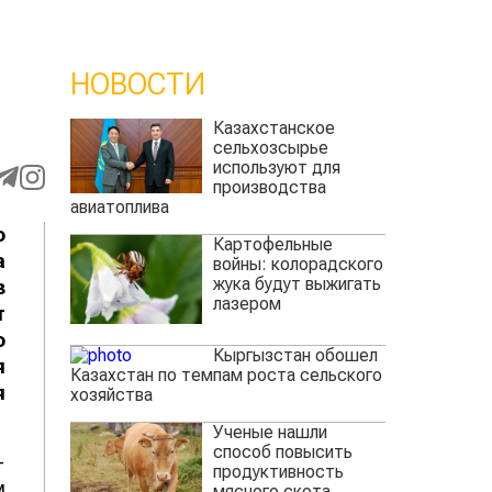
НОВОСТИ
Казахстанское
сельхозсырье
используют для
производства
авиатоплива
о
Картофельные
а
войны: колорадского
жука будут выжигать
з
лазером
т
о
Кыргызстан обошел
я
Казахстан по темпам роста сельского
я
хозяйства
Ученые нашли
способ повысить
-
продуктивность
м
мясного скота