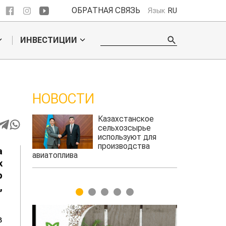
ОБРАТНАЯ СВЯЗЬ
Язык
RU
ИНВЕСТИЦИИ
НОВОСТИ
Казахстанское
Картофельны
сельхозсырье
войны: колора
используют для
жука будут вы
производства
лазером
а
ва
х
р
,
1
2
3
4
5
в