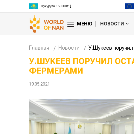
Рис 300000₸
Пшеница 3 класс 125000₸
МЕНЮ
НОВОСТИ
Главная
Новости
У.Шукеев поручил
У.ШУКЕЕВ ПОРУЧИЛ ОСТ
ФЕРМЕРАМИ
анские
Жара в Китае может
млн на
поднять цены на
зерно
19.05.2021
авиатопл