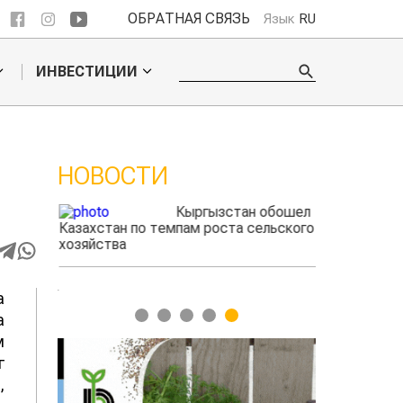
ОБРАТНАЯ СВЯЗЬ
Язык
RU
ИНВЕСТИЦИИ
НОВОСТИ
ые
Кыргызстан обошел
адского
Казахстан по темпам роста сельского
фермеры зара
ыжигать
хозяйства
экспорте че
а
1
2
3
4
5
а
м
г
,