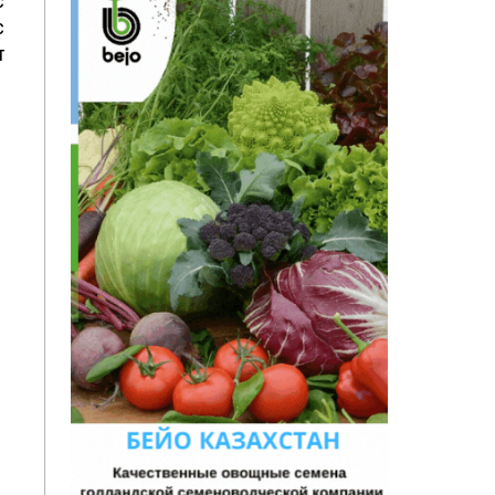
с
с
т