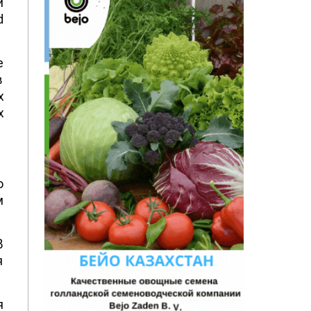
и
d
е
в
х
х
о
м
В
я
я