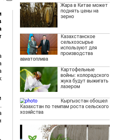
Жара в Китае может
поднять цены на
и
зерно
в
а
т
Казахстанское
сельхозсырье
используют для
производства
а
авиатоплива
а
Картофельные
а
войны: колорадского
к
жука будут выжигать
лазером
м
Кыргызстан обошел
.
Казахстан по темпам роста сельского
хозяйства
а
н