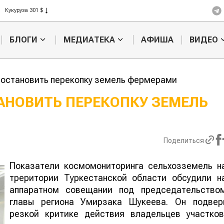
Рис 408 $
Пшеница 423 $
БЛОГИ
МЕДИАТЕКА
АФИША
ВИДЕО
 остановить перекопку земель фермерами
АНОВИТЬ ПЕРЕКОПКУ ЗЕМЕЛЬ
Казахстанское
Картофельн
сельхозсырье
войны: колор
используют для
жука будут в
Поделиться
производства
лазером
ива
Показатели космомониторинга сельхозземель н
треритории Туркестанской области обсудили н
аппаратном совещании под председательство
главы региона Умирзака Шукеева. Он подвер
резкой критике действия владельцев участков