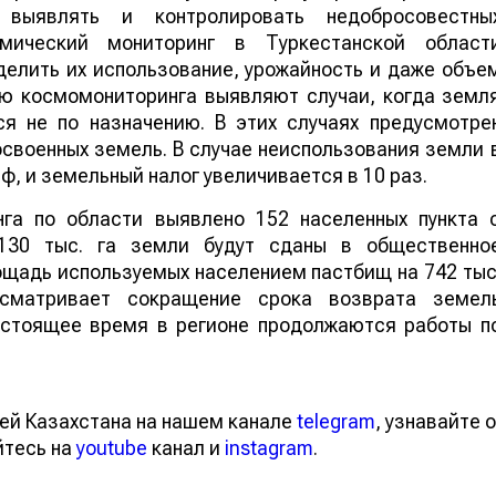
 выявлять и контролировать недобросовестны
смический мониторинг в Туркестанской област
делить их использование, урожайность и даже объе
ью космомониторинга выявляют случаи, когда земл
ся не по назначению. В этих случаях предусмотре
своенных земель. В случае неиспользования земли 
ф, и земельный налог увеличивается в 10 раз.
нга по области выявлено 152 населенных пункта 
130 тыс. га земли будут сданы в общественно
ощадь используемых населением пастбищ на 742 тыс
усматривает сокращение срока возврата земел
настоящее время в регионе продолжаются работы п
ей Казахстана на нашем канале
telegram
, узнавайте о
йтесь на
youtube
канал и
instagram
.