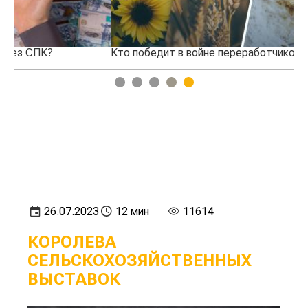
Кто победит в войне переработчиков и фермеров?
Ко
1
2
3
4
5
26.07.2023
12 мин
11614
КОРОЛЕВА
СЕЛЬСКОХОЗЯЙСТВЕННЫХ
ВЫСТАВОК