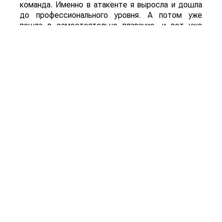
команда. Именно в атакенте я выросла и дошла
до профессионального уровня. А потом уже
пошла в самостоятельно плавание, и вот уже
почти 15 лет организовываю выставки
самостоятельно как ExpoGroup.
– Как появилось название
сельскохозяйственной выставки
KazAgro/KazFarm?
– Большая часть экспонентов в аграрном
секторе это иностранцы, а им всегда легко было
произносить слово KazAgro. Поэтому перед
проведением первой выставки формата
KazAgro/KazFarm, я посетила национальный
холдинг КазАгро. И получила у них разрешение
так назвать выставку. То есть Она называется
так, не потому что это национальный холдинг, а
потому что так удобнее нашим участникам. Это
коротко емко и понятно.
– Как Вы выбираете экспонентов на