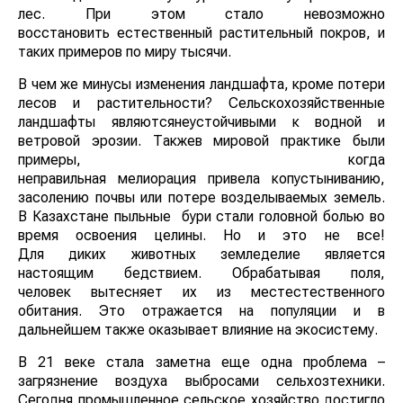
лес. При этом стало невозможно
восстановить естественный растительный покров, и
таких примеров по миру тысячи.
В чем же минусы изменения ландшафта, кроме потери
лесов и растительности? Сельскохозяйственные
ландшафты являютсянеустойчивыми к водной и
ветровой эрозии. Такжев мировой практике были
примеры, когда
неправильная мелиорация привела копустыниванию,
засолению почвы или потере возделываемых земель.
В Казахстане пыльные бури стали головной болью во
время освоения целины. Но и это не все!
Для диких животных земледелие является
настоящим бедствием. Обрабатывая поля,
человек вытесняет их из местестественного
обитания. Это отражается на популяции и в
дальнейшем также оказывает влияние на экосистему.
В 21 веке стала заметна еще одна проблема –
загрязнение воздуха выбросами сельхозтехники.
Сегодня промышленное сельское хозяйство достигло