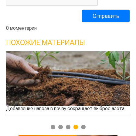
0 моментарии
ПОХОЖИЕ МАТЕРИАЛЫ
Добавление навоза в почву сокращает выброс азота
Ка
1
2
3
4
5