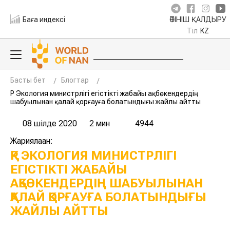
Баға индексі
ӨТІНІШ ҚАЛДЫРУ
Тіл
KZ
Басты бет
Блогтар
ҚР Экология министрлігі егістікті жабайы ақбөкендердің
шабуылынан қалай қорғауға болатындығы жайлы айтты
08 шілде 2020
2 мин
4944
Жариялаған:
ҚР ЭКОЛОГИЯ МИНИСТРЛІГІ
ЕГІСТІКТІ ЖАБАЙЫ
АҚБӨКЕНДЕРДІҢ ШАБУЫЛЫНАН
ҚАЛАЙ ҚОРҒАУҒА БОЛАТЫНДЫҒЫ
ЖАЙЛЫ АЙТТЫ