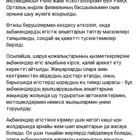
инспекциясы» РММ және «Охотзоопром» ӨБ» РМҚК
Орталық өңірлік филиалының басшылығымен оқиға
орнына шығу жүзеге асырылды.
Өтініш берушілермен кездесу өткізіліп, онда
ақбөкендердің егістік алқаптарын таптау мәселелері
талқыланды, сондай-ақ қажетті түсініктемелер
берілді.
Осылайша, шаруа қожалықтарының қызметкерлеріне
ақбөкендер егіс алқабына кірсе, қалай әрекет ету
керектігі айтылды. Жануарларды оларға зиян
келтірместен айдаудың әдістері аталды, оның
барысында егістерді қорғаудың ең тиімді шарасы - бұл
ақбөкендердің ауылшаруашылық алқаптарына
жақындау жолында шу тудыратын автокөліктермен,
мотоциклдермен немесе жылқылармен үнемі
торуылдау.
Ақбөкендер егістікке кірмеуі үшін негізгі көші-қон
жолдарында арнайы жем-шөп алқаптарын да жасауға
болады. Ол үшін тыңайған жерлерді пайдалануға болады,
оларға ақбөкендерге жарамды көпжылдық азықтық