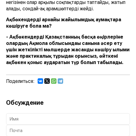
негізінен олар арқылы соқпақтарды таптайды, жатып
алады, сондай-ақ арамшөптерді жейді.
Ақбөкендерді арнайы жайылымдық аумақтарға
көшіруге бола ма?
-
Ақбөкендерді Қазақстанның басқа өңірлеріне
олардың Ақмола облысындағы санына әсер ету
үшін жеткілікті мөлшерде жасанды көшіру ғылыми
және практикалық тұрғыдан орынсыз, өйткені
ақбөкен қоныс аударатын түр болып табылады.
Поделиться:
Обсуждение