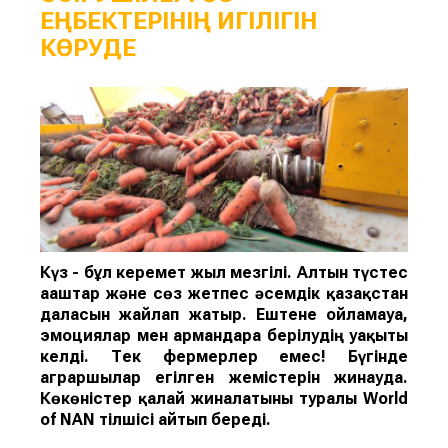
ЕҢБЕКТЕРІНІҢ ИГІЛІГІН
КӨРУДЕ
Күз - бұл керемет жыл мезгілі. Алтын түстес
ағаштар және сөз жетпес әсемдік қазақстан
даласын жайлап жатыр. Ештене ойламауға,
эмоциялар мен армандарға берілудің уақыты
келді. Тек фермерлер емес! Бүгінде
аграршылар егілген жемістерін жинауда.
Көкөністер қалай жиналатыны туралы World
of NAN тілшісі айтып береді.