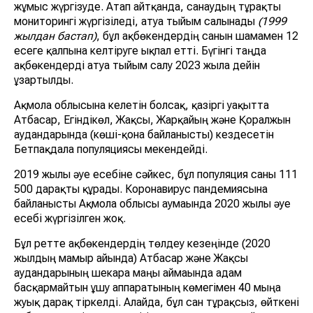
жұмыс жүргізуде. Атап айтқанда, санаудың тұрақты
мониторингі жүргізіледі, атуға тыйым салынады
(1999
жылдан бастап)
, бұл ақбөкендердің санын шамамен 12
есеге қалпына келтіруге ықпал етті. Бүгінгі таңда
ақбөкендерді атуға тыйым салу 2023 жылға дейін
ұзартылды.
Ақмола облысына келетін болсақ, қазіргі уақытта
Атбасар, Егіндікөл, Жақсы, Жарқайың және Қорғалжын
аудандарында (көші-қонға байланысты) кездесетін
Бетпақдала популяциясы мекендейді.
2019 жылғы әуе есебіне сәйкес, бұл популяция саны 111
500 дарақты құрады. Коронавирус пандемиясына
байланысты Ақмола облысы аумағында 2020 жылы әуе
есебі жүргізілген жоқ.
Бұл ретте ақбөкендердің төлдеу кезеңінде (2020
жылдың мамыр айында) Атбасар және Жақсы
аудандарының шекара маңы аймағында адам
басқармайтын ұшу аппаратының көмегімен 40 мыңға
жуық дарақ тіркелді. Алайда, бұл сан тұрақсыз, өйткені