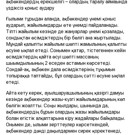
ақбөкендердің ерекшелігі – олардың таралу аймағында
үздіксіз қоныс аудару
Ғылыми тұрғыдан алғанда, ақбөкендер үнемі қоныс
аударып, жайылымдарды өте үнемді пайдаланады.
Тіпті жайылым кезінде де жануарлар үнемі қозғалады,
сондықтан өсімдіктердің бір бөлігі ғана жыртылады.
Мұндай қалыпты жайылым шөпті жамылғының қалыпты
өсуіне ықпал етеді. Сонымен қатар, тістегеннен кейін
өсімдіктердің қайта өсуі шөпті массаның
шығымдылығының 2 еседен астамын көрсетеді.
Сондай-ақ, ақбөкен дала өсімдіктерінің тұқымын
топыраққа таптайды, бұл олардың сәтті өсуіне ықпал
етеді.
Айта кету керек, ауылшаруашылығының қазіргі дамуы
кезінде ақбөкендер жазғы-күзгі жайылымдарының көп
бөлігін жоғалтты. Соңғы жылдары, шынында да,
ақбөкендердің бұрын олардың жазғы жайылымдары
болған егістік алқаптарына кіру жағдайлары байқалады.
Онымен де, ғылыми зерттеулер көрсеткендей,
ақбөкендер дәнді дақылдармен сирек қоректенеді,