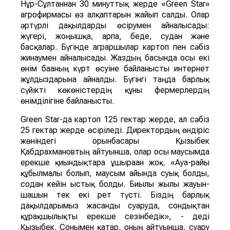
Нұр-Сұлтаннан 30 минуттық жерде «Green Star»
агрофирмасы өз алқаптарын жайып салды. Олар
әртүрлі дақылдарды өсірумен айналысады:
жүгері, жоңышқа, арпа, беде, судан және
басқалар. Бүгінде аграршылар картоп пен сәбіз
жинаумен айналысады. Жаздың басында осы екі
өнім бағаның күрт өсуіне байланысты интернет
жұлдыздарына айналды. Бүгінгі таңда барлық
сүйікті көкөністердің құны фермерлердің
өнімділігіне байланысты.
Green Star-да картоп 125 гектар жерде, ал сәбіз
25 гектар жерде өсіріледі. Директордың өндіріс
жөніндегі орынбасары Қызыбек
Қабдрахмановтың айтуынша, олар осы маусымда
ерекше қиындықтарға ұшыраған жоқ. «Ауа-райы
құбылмалы болып, маусым айында суық болды,
содан кейін ыстық болды. Биылғы жылы жауын-
шашын тек екі рет түсті. Біздің барлық
дақылдарымыз жасанды суаруда, сондықтан
құрғақшылықты ерекше сезінбедік», - деді
Қызыбек. Сонымен қатар, оның айтуынша, суару