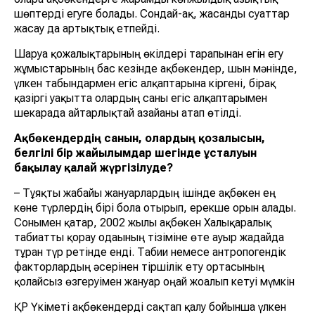
шөптерді егуге болады. Сондай-ақ, жасанды суаттар
жасау да артықтық етпейді.
Шаруа қожалықтарының өкілдері тарапынан егін егу
жұмыстарының бас кезінде ақбөкендер, шын мәнінде,
үлкен табындармен егіс алқаптарына кіргені, бірақ
қазіргі уақытта олардың саны егіс алқаптарымен
шекарада айтарлықтай азайғаны атап өтілді.
Ақбөкендердің санын, олардың қозғалысын,
белгілі бір жайылымдар шегінде ұсталуын
бақылау қалай жүргізілуде?
– Тұяқты жабайы жануарлардың ішінде ақбөкен ең
көне түрлердің бірі бола отырып, ерекше орын алады.
Сонымен қатар, 2002 жылы ақбөкен Халықаралық
табиғатты қорғау одағының тізіміне өте ауыр жағдайда
тұрған түр ретінде енді. Табиғи немесе антропогендік
факторлардың әсерінен тіршілік ету ортасының
қолайсыз өзгеруімен жануар оңай жоғалып кетуі мүмкін
ҚР Үкіметі ақбөкендерді сақтап қалу бойынша үлкен