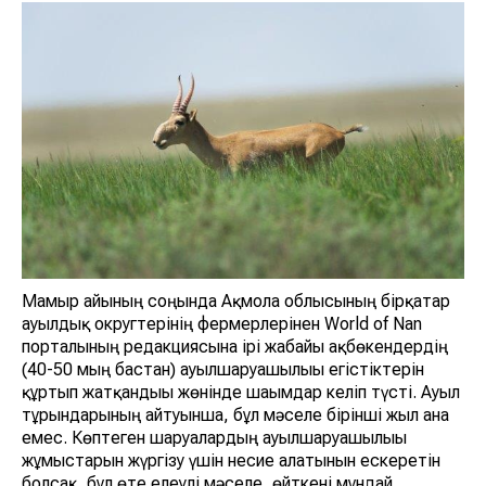
Мамыр айының соңында Ақмола облысының бірқатар
ауылдық округтерінің фермерлерінен World of Nan
порталының редакциясына ірі жабайы ақбөкендердің
(40-50 мың бастан) ауылшаруашылығы егістіктерін
құртып жатқандығы жөнінде шағымдар келіп түсті. Ауыл
тұрғындарының айтуынша, бұл мәселе бірінші жыл ғана
емес. Көптеген шаруалардың ауылшаруашылығы
жұмыстарын жүргізу үшін несие алатынын ескеретін
болсақ, бұл өте елеулі мәселе, өйткені мұндай