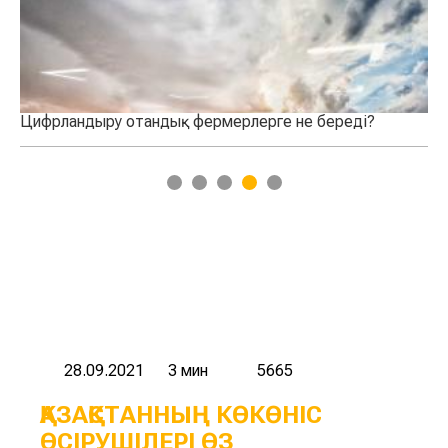
ы
Цифрландыру отандық фермерлерге не береді?
Ай
та
1
2
3
4
5
28.09.2021
3 мин
5665
ҚАЗАҚСТАННЫҢ КӨКӨНІС
ӨСІРУШІЛЕРІ ӨЗ