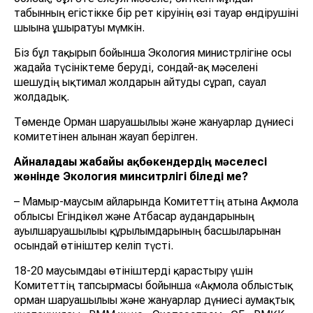
табынның егістікке бір рет кіруінің өзі тауар өндірушіні
шығынға ұшыратуы мүмкін.
Біз бұл тақырып бойынша Экология министрлігіне осы
жағдайға түсініктеме беруді, сондай-ақ мәселені
шешудің ықтимал жолдарын айтуды сұрап, сауал
жолдадық.
Төменде Орман шаруашылығы және жануарлар дүниесі
комитетінен алынған жауап берілген.
Айналадағы жабайы ақбөкендердің мәселесі
жөнінде Экология минситрлігі біледі ме?
– Мамыр-маусым айларында Комитеттің атына Ақмола
облысы Егіндікөл және Атбасар аудандарының
ауылшаруашылығы құрылымдарының басшыларынан
осындай өтініштер келіп түсті.
18-20 маусымдағы өтініштерді қарастыру үшін
Комитеттің тапсырмасы бойынша «Ақмола облыстық
орман шаруашылығы және жануарлар дүниесі аумақтық