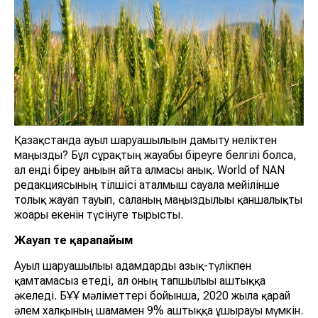
Қазақстанда ауыл шаруашылығын дамыту неліктен
маңызды? Бұл сұрақтың жауабы біреуге белгілі болса,
ал енді біреу анығын айта алмасы анық. World of NAN
редакциясының тілшісі аталмыш сауалға мейілінше
толық жауап тауып, саланың маңыздылығы қаншалықты
жоғары екенін түсінуге тырысты.
Жауап өте қарапайым
Ауыл шаруашылығы адамдарды азық-түлікпен
қамтамасыз етеді, ал оның тапшылығы аштыққа
әкеледі. БҰҰ мәліметтері бойынша, 2020 жылға қарай
әлем халқының шамамен 9% аштыққа ұшырауы мүмкін.