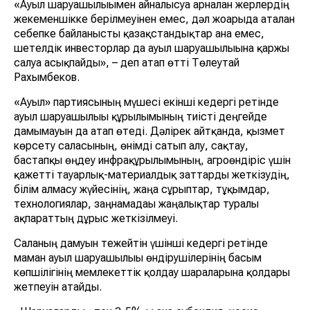
«Ауыл шаруашылығымен айналысуға арналған жерлердің
жекеменшікке берілмеуінен емес, дәл жоғарыда аталған
себепке байланысты қазақстандықтар ғана емес,
шетелдік инвесторлар да ауыл шаруашылығына қаржы
салуға асықпайды», – деп атап өтті Төлеутай
Рахымбеков.
«Ауыл» партиясының мүшесі екінші кедергі ретінде
ауыл шаруашылығы құрылымының тиісті деңгейде
дамымауын да атап өтеді. Дәлірек айтқанда, қызмет
көрсету саласының, өнімді сатып алу, сақтау,
бастапқы өңдеу инфрақұрылымының, агроөндіріс үшін
қажетті тауарлық-материалдық заттарды жеткізудің,
білім алмасу жүйесінің, жаңа сұрыптар, тұқымдар,
технологиялар, заңнамадағы жаңалықтар туралы
ақпараттың дұрыс жеткізілмеуі.
Саланың дамуын тежейтін үшінші кедергі ретінде
маман ауыл шаруашылығы өндірушілерінің басым
көпшілігінің мемлекеттік қолдау шараларына қолдары
жетпеуін атайды.