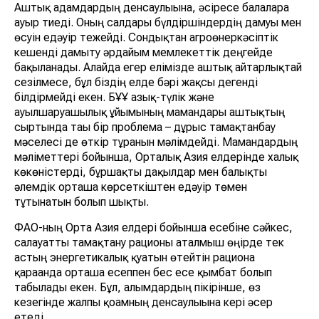
Аштық адамдардың денсаулығына, әсіресе балаларға
ауыр тиеді. Оның салдары бүлдіршіндердің дамуы мен
өсуін едәуір тежейді. Сондықтан агроөнеркәсіптік
кешенді дамыту әрдайым мемлекеттік деңгейде
бақыланады. Алайда егер елімізде аштық айтарлықтай
сезілмесе, бұл біздің елде бәрі жақсы дегенді
білдірмейді екен. БҰҰ азық-түлік және
ауылшаруашылық ұйымының мамандары аштықтың
сыртында тағы бір проблема – дұрыс тамақтанбау
мәселесі де өткір тұрғанын мәлімдейді. Мамандардың
мәліметтері бойынша, Орталық Азия елдерінде халық
көкөністерді, бұршақты дақылдар мен балықты
әлемдік орташа көрсеткіштен едәуір төмен
тұтынатын болып шықты.
ФАО-ның Орта Азия елдері бойынша есебіне сәйкес,
салауатты тамақтану рационы аталмыш өңірде тек
астың энергетикалық қуатын өтейтін рационға
қарағанда орташа есеппен бес есе қымбат болып
табылады екен. Бұл, ғалымдардың пікірінше, өз
кезегінде жалпы қоғамның денсаулығына кері әсер
етеді.