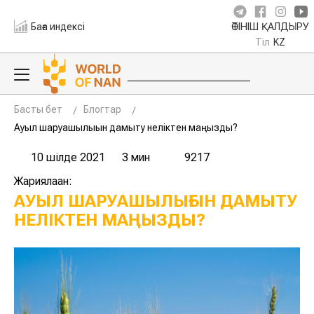
Баға индексі
ӨТІНІШ ҚАЛДЫРУ
Тіл
KZ
Басты бет
Блогтар
Ауыл шаруашылығын дамыту неліктен маңызды?
10 шілде 2021
3 мин
9217
Жариялаған:
АУЫЛ ШАРУАШЫЛЫҒЫН ДАМЫТУ
НЕЛІКТЕН МАҢЫЗДЫ?