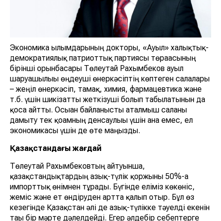
Экономика ғылымдарының докторы, «Ауыл» халықтық-
демократиялық патриоттық партиясы төрағасының
бірінші орынбасары Төлеутай Рахымбеков ауыл
шаруашылығы өңдеуші өнеркәсіптің көптеген салалары
– жеңіл өнеркәсіп, тамақ, химия, фармацевтика және
т.б. үшін шикізатты жеткізуші болып табылатынын да
қоса айтты. Осыған байланысты аталмыш саланы
дамыту тек қоғамның денсаулығы үшін ғана емес, ел
экономикасы үшін де өте маңызды.
Қазақстандағы жағдай
Төлеутай Рахымбековтың айтуынша,
қазақстандықтардың азық-түлік қоржыны 50%-ға
импорттық өнімнен тұрады. Бүгінде еліміз көкөніс,
жеміс және ет өндіруден артта қалып отыр. Бұл өз
кезегінде Қазақстан әлі де азық-түлікке тәуелді екенін
тағы бір мәрте дәлелдейді. Егер әлдебір себептерге