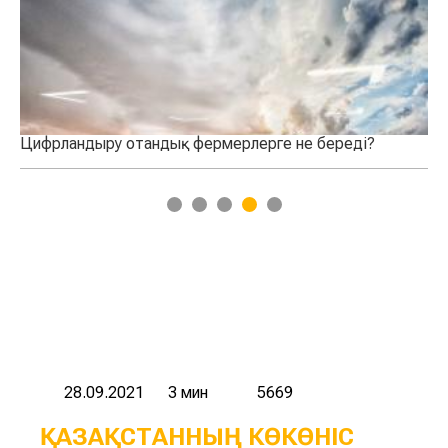
ы
Цифрландыру отандық фермерлерге не береді?
Ай
та
1
2
3
4
5
28.09.2021
3 мин
5669
ҚАЗАҚСТАННЫҢ КӨКӨНІС