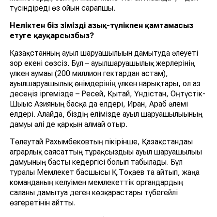
түсіндіреді өз ойын сарапшы.
Неліктен біз өзімізді азық-түлікпен қамтамасыз
етуге қауқарсызбыз?
Қазақстанның ауыл шаруашылығын дамытуда әлеуеті
зор екені сөзсіз. Бұл – ауылшаруашылық жерлерінің
үлкен аумағы (200 миллион гектардан астам),
ауылшаруашылық өнімдерінің үлкен нарықтары, ол аз
десеңіз іргемізде – Ресей, Қытай, Үндістан, Оңтүстік-
Шығыс Азияның басқа да елдері, Иран, Араб әлемі
елдері. Алайда, біздің елімізде ауыл шаруашылығының
дамуы әлі де қарқын алмай отыр.
Төлеутай Рахымбековтың пікірінше, Қазақстандағы
аграрлық саясаттың тұрақсыздығы ауыл шаруашылығы
дамуының басты кедергісі болып табылады. Бұл
туралы Мемлекет басшысы Қ.Тоқаев та айтып, жаңа
команданың келуімен мемлекеттік органдардың
саланы дамытуға деген көзқарастары түбегейлі
өзгеретінін айтты.