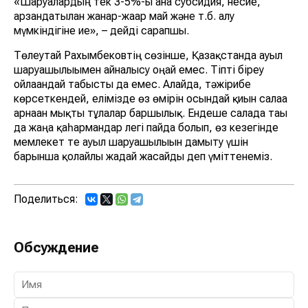
«Шаруалардың тек 3-5%-ы ғана субсидия, несие,
арзандатылған жанар-жағар май және т.б. алу
мүмкіндігіне ие», – дейді сарапшы.
Төлеутай Рахымбековтің сөзінше, Қазақстанда ауыл
шаруашылығымен айналысу оңай емес. Тіпті біреу
ойлағандай табысты да емес. Алайда, тәжірибе
көрсеткендей, елімізде өз өмірін осындай қиын салаға
арнаған мықты тұлғалар баршылық. Ендеше салада тағы
да жаңа қаһармандар легі пайда болып, өз кезегінде
мемлекет те ауыл шаруашылығын дамыту үшін
барынша қолайлы жағдай жасайды деп үміттенеміз.
Поделиться:
Обсуждение