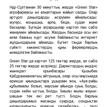
Нұр-Сұлтаннан 30 минуттық жерде «Green Star»
агрофирмасы өз алқаптарын жайып салды. Олар
әртүрлі дақылдарды өсірумен айналысады:
жүгері, жоңышқа, арпа, беде, судан және
басқалар. Бүгінде аграршылар картоп пен сәбіз
жинаумен айналысады. Жаздың басында осы екі
өнім бағаның күрт өсуіне байланысты интернет
жұлдыздарына айналды. Бүгінгі таңда барлық
сүйікті көкөністердің құны фермерлердің
өнімділігіне байланысты.
Green Star-да картоп 125 гектар жерде, ал сәбіз
25 гектар жерде өсіріледі. Директордың өндіріс
жөніндегі орынбасары Қызыбек
Қабдрахмановтың айтуынша, олар осы маусымда
ерекше қиындықтарға ұшыраған жоқ. «Ауа-райы
құбылмалы болып, маусым айында суық болды,
содан кейін ыстық болды. Биылғы жылы жауын-
шашын тек екі рет түсті. Біздің барлық
дақылдарымыз жасанды суаруда, сондықтан
құрғақшылықты ерекше сезінбедік», - деді