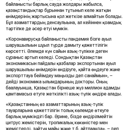
байланысты барлық сауда жолдары жабылса,
қазақстандықтар бұрыннан тұтынып келе жатқан
өнімдерінің жартысына қол жеткізе алмайтын болады.
Бұл азаматтардың денсаулығына, ал кейіннен қоғамдық
тәртіпке де әсер етуі мүмкін.
«Коронавирусқа байланысты пандемия бізге ауыл
шаруашылығын шұғыл түрде дамыту қажеттілігін
көрсетті. Әлемде күн сайын азық-түлікке деген
сұраныс артып келеді. Сондықтан Қазақстан
экономикасын пайдалы қазбалар экспортынан ауыл
шаруашылығы өнімдерін өндіруге, қайта өңдеуге және
экспорттауға бейімдеу маңызды деп санаймын», –
дейді экономика ғылымдарының докторы. Оның
бағалауынша, Қазақстан бірнеше жүз миллион адамды
қамтамасыз етуге жеткілікті азық-түлік өндіре алады.
«Қазақстанның өз азаматтарының азық-түлік
тауарларына қажеттілігін толық көлемде өтеуге
барлық мүмкіндігі бар. Әрине, бізде өндірілмейтін
цитрус жемістерін, тропикалық көкөністер мен
жемістерді, зәйтүн майы және т.б. айтпағанда», – деп