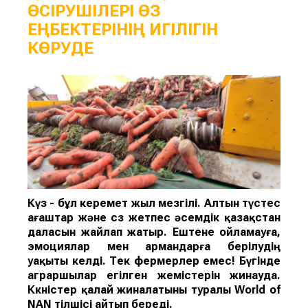
ӨСІРУШІЛЕРІ ӨЗ
ЕҢБЕКТЕРІНІҢ ИГІЛІГІН
КӨРУДЕ
Күз - бұл керемет жыл мезгілі. Алтын түстес
ағаштар және сөз жетпес әсемдік қазақстан
даласын жайлап жатыр. Ештене ойламауға,
эмоциялар мен армандарға берілудің
уақыты келді. Тек фермерлер емес! Бүгінде
аграршылар егілген жемістерін жинауда.
Көкөністер қалай жиналатыны туралы World of
NAN тілшісі айтып береді.