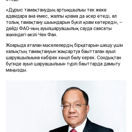
«Дұрыс тамақтанудың артықшылығы тек жеке
адамдарға ғана емес, жалпы қоғамға да әсер етеді, ал
толық тамақтану шығындарын бүкіл қоғам көтереді», –
дейді ФАО-ның ауылшаруашылық сауда саясаты
жөніндегі өкілі Чен Фан.
Жоғарыда аталған мәселелердің бірқатарын шешу үшін
халықтың тамақтануын жақсартуға бағытталған ауыл
шаруашылығына көбірек көңіл бөлу керек. Сондықтан
бүгінде ауыл шаруашылығын түрлі бағыттарда дамыту
маңызды.