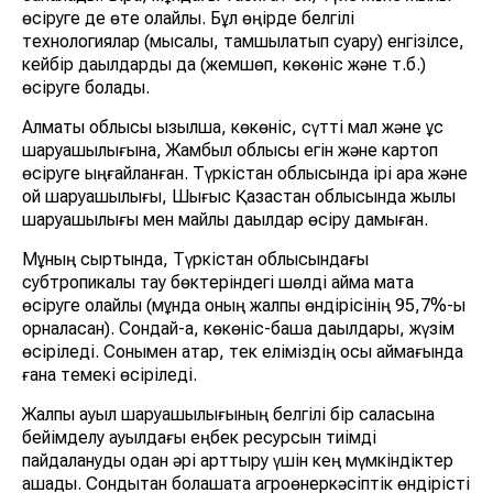
өсіруге де өте қолайлы. Бұл өңірде белгілі
технологиялар (мысалы, тамшылатып суару) енгізілсе,
кейбір дақылдарды да (жемшөп, көкөніс және т.б.)
өсіруге болады.
Алматы облысы қызылша, көкөніс, сүтті мал және құс
шаруашылығына, Жамбыл облысы егін және картоп
өсіруге ыңғайланған. Түркістан облысында ірі қара және
қой шаруашылығы, Шығыс Қазақстан облысында жылқы
шаруашылығы мен майлы дақылдар өсіру дамыған.
Мұның сыртында, Түркістан облысындағы
субтропикалық тау бөктеріндегі шөлді аймақ мақта
өсіруге қолайлы (мұнда оның жалпы өндірісінің 95,7%-ы
орналасқан). Сондай-ақ, көкөніс-бақша дақылдары, жүзім
өсіріледі. Сонымен қатар, тек еліміздің осы аймағында
ғана темекі өсіріледі.
Жалпы ауыл шаруашылығының белгілі бір саласына
бейімделу ауылдағы еңбек ресурсын тиімді
пайдалануды одан әрі арттыру үшін кең мүмкіндіктер
ашады. Сондықтан болашақта агроөнеркәсіптік өндірісті