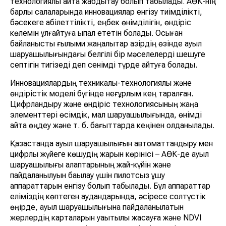
технологиялық қайта жабдықтау болып табылады. АӨК-нің
барлық салаларында инновациялар енгізу тиімділікті,
бәсекеге қабілеттілікті, еңбек өнімділігін, өндіріс
көлемін ұлғайтуға ықпал ететін болады. Осыған
байланысты ғылыми жаңалықтар қазірдің өзінде ауыл
шаруашылығындағы белгілі бір мәселелерді шешуге
септігін тигізеді деп сенімді түрде айтуға болады.
Инновациялардың техникалық-технологиялық және
өндірістік моделі бүгінде неғұрлым кең таралған.
Цифрландыру және өндіріс технологиясының жаңа
элементтері өсімдік, мал шаруашылығында, өнімді
қайта өңдеу және т. б. бағыттарда кеңінен қолданылады.
Қазақстанда ауыл шаруашылығын автоматтандыру мен
цифрлық жүйеге көшудің жарқын көрінісі – АӨК-де ауыл
шаруашылығы алқаптарының жай-күйін және
пайдаланылуын бақылау үшін пилотсыз ұшу
аппараттарын енгізу болып табылады. Бұл аппараттар
еліміздің көптеген аудандарында, әсіресе солтүстік
өңірде, ауыл шаруашылығына пайдаланылатын
жерлердің карталарын уақытылы жасауға және NDVI