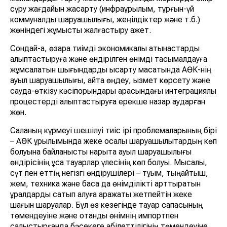
сүру жағдайын жақсарту (инфрақұрылым, тұрғын-үй
коммуналдық шаруашылығы, жеңілдіктер және т.б.)
жөніндегі жұмысты жалғастыру қажет.
Сондай-ақ, өзара тиімді экономикалық қатынастарды
қалыптастыруға және өндірілген өнімді тасымалдауға
жұмсалатын шығындарды қысқарту мақсатында АӨК-нің
ауыл шаруашылығы, қайта өңдеу, қызмет көрсету және
сауда-өткізу кәсіпорындары арасындағы интеграциялық
процестерді қалыптастыруға ерекше назар аударған
жөн.
Саланың күрмеуі шешілуі тиіс ірі проблемаларының бірі
– АӨК құрылымында жеке қосалқы шаруашылықтардың көп
болуына байланысты нарықта ауыл шаруашылығы
өндірісінің ұсақ тауарлар үлесінің көп болуы. Мысалы,
сүт пен еттің негізгі өндірушілері – тұқым, тыңайтқыш,
жем, техника және басқа да өнімділікті арттыратын
құралдарды сатып алуға қаражаты жетпейтін жеке
шағын шаруалар. Бұл өз кезегінде тауар сапасының
төмендеуіне және отандық өнімнің импортпен
салыстырғанда бәсекеге қабілеттілігінің төмендеуіне