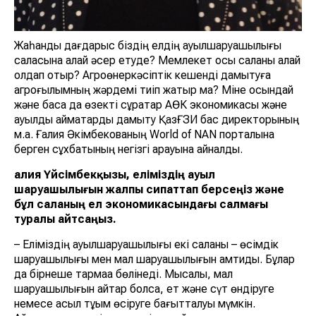
Жаһандық дағдарыс біздің елдің ауылшаруашылығы
саласына қалай әсер етуде? Мемлекет осы саланы қалай
қолдап отыр? Агроөнеркәсіптік кешенді дамытуға
агроғылымның жәрдемі тиіп жатыр ма? Міне осындай
және басқа да өзекті сұрақтар АӨК экономикасы және
ауылдық аймақтарды дамыту ҚазҒЗИ бас директорының
м.а. Ғалия Әкімбекованың World of NAN порталына
берген сұхбатының негізгі арқауына айналды.
Ғалия Үйсімбекқызы, еліміздің ауыл
шаруашылығын жалпы сипаттап берсеңіз және
бұл саланың ел экономикасындағы салмағы
туралы айтсаңыз.
– Еліміздің ауылшаруашылығы екі саланы – өсімдік
шаруашылығы мен мал шаруашылығын қамтиды. Бұлар
да бірнеше тармаққа бөлінеді. Мысалы, мал
шаруашылығын айтар болсақ, ет және сүт өндіруге
немесе асыл тұқым өсіруге бағытталуы мүмкін.