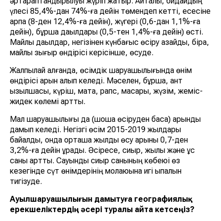
әртараптандырылуы жүріп жатыр. Айталық, бидайдың
үлесі 85,4%-дан 74%-ға дейін төмендеп кетті, есесіне
арпа (8-ден 12,4%-ға дейін), жүгері (0,6-дан 1,1%-ға
дейін), бұршақ дақылдары (0,5-тен 1,4%-ға дейін) өсті.
Майлы дақылдар, негізінен күнбағыс өсіру азайды, бірақ,
майлы зығыр өндірісі керісінше, өсуде.
Жалпылай алғанда, өсімдік шаруашылығында өнім
өндірісі қарқын алып келеді. Мәселен, бұршақ, қант
қызылшасы, күріш, мақта, рапс, мақсары, жүзім, жеміс-
жидек көлемі артты.
Мал шаруашылығы да (шошқа өсіруден басқа) қарқынды
дамып келеді. Негізгі өсім 2015-2019 жылдары
байқалды, онда орташа жылдық өсу қарқыны 0,7-ден
3,2%-ға дейін құрады. Әсіресе, сиыр, жылқы және құс
саны артты. Сауынды сиыр санының көбеюі өз
кезегінде сүт өнімдерінің молаюына игі ықпалын
тигізуде.
Ауылшаруашылығын дамытуға географиялық
ерекшеліктердің әсері туралы айта кетсеңіз?