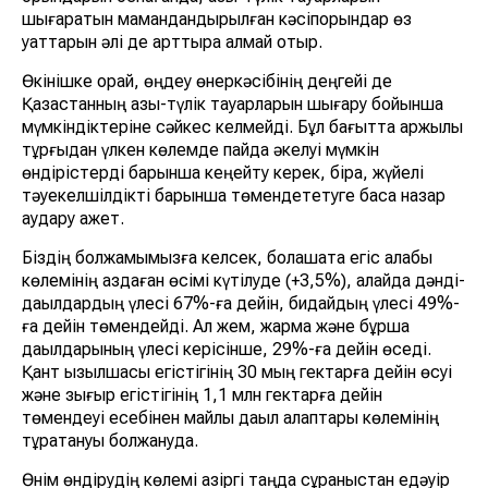
шығаратын мамандандырылған кәсіпорындар өз
қуаттарын әлі де арттыра алмай отыр.
Өкінішке орай, өңдеу өнеркәсібінің деңгейі де
Қазақстанның азық-түлік тауарларын шығару бойынша
мүмкіндіктеріне сәйкес келмейді. Бұл бағытта қаржылық
тұрғыдан үлкен көлемде пайда әкелуі мүмкін
өндірістерді барынша кеңейту керек, бірақ, жүйелі
тәуекелшілдікті барынша төмендететуге баса назар
аудару қажет.
Біздің болжамымызға келсек, болашақта егіс алқабы
көлемінің аздаған өсімі күтілуде (+3,5%), алайда дәнді-
дақылдардың үлесі 67%-ға дейін, бидайдың үлесі 49%-
ға дейін төмендейді. Ал жем, жарма және бұршақ
дақылдарының үлесі керісінше, 29%-ға дейін өседі.
Қант қызылшасы егістігінің 30 мың гектарға дейін өсуі
және зығыр егістігінің 1,1 млн гектарға дейін
төмендеуі есебінен майлы дақыл алқаптары көлемінің
тұрақтануы болжануда.
Өнім өндірудің көлемі қазіргі таңда сұраныстан едәуір