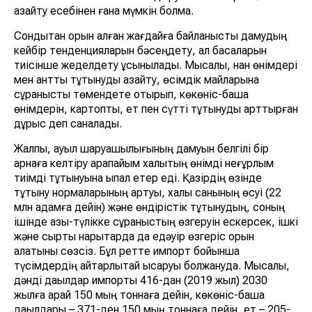
азайту есебінен ғана мүмкін болмақ.
Сондықтан орын алған жағдайға байланысты дамудың
кейбір тенденцияларын бәсеңдету, ал басқаларын
тиісінше жеделдету ұсынылады. Мысалы, нан өнімдері
мен қантты тұтынуды азайту, өсімдік майларына
сұранысты төмендете отырып, көкөніс-бақша
өнімдерін, картопты, ет пен сүтті тұтынуды арттырған
дұрыс деп саналады.
Жалпы, ауыл шаруашылығының дамуын белгілі бір
арнаға келтіру қарапайым халықтың өнімді неғұрлым
тиімді тұтынуына ықпал етер еді. Қазірдің өзінде
тұтыну нормаларының артуы, халық санының өсуі (22
млн адамға дейін) және өндірістік тұтынудың, соның
ішінде азық-түлікке сұраныстың өзгеруін ескерсек, ішкі
және сыртқы нарықтарда да едәуір өзгеріс орын
алатыны сөзсіз. Бұл ретте импорт бойынша
түсімдердің айтарлықтай қысқаруы болжануда. Мысалы,
дәнді дақылдар импорты 416-дан (2019 жыл) 2030
жылға қарай 150 мың тоннаға дейін, көкөніс-бақша
дақылдары – 371-ден 150 мың тоннаға дейін, ет – 205-