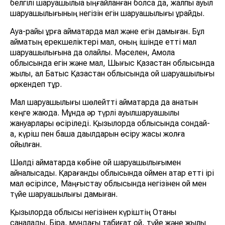
белгілі шаруашылыққа ыңғайланған болса да, жалпы ауыл
шаруашылығының негізін егін шаруашылығы құрайды.
Ауа-райы құрғақ аймақтарда мал және егін дамыған. Бұл
аймақтың ерекшеліктері мал, оның ішінде етті мал
шаруашылығына да қолайлы. Мәселен, Ақмола
облысында егін және мал, Шығыс Қазақстан облысында
жылқы, ал Батыс Қазақстан облысында қой шаруашылығы
өркендеп тұр.
Мал шаруашылығы шөлейтті аймақтарда да қанатын
кеңге жаюда. Мұнда әр түрлі ауылшаруашылық
жануарлары өсіріледі. Қызылорда облысында сондай-
ақ, күріш пен бақша дақылдарын өсіру жақсы жолға
қойылған.
Шөлді аймақтарда көбіне қой шаруашылығымен
айналысады. Қарағанды облысында қоймен қатар етті ірі
мал өсірілсе, Маңғыстау облысында негізінен қой мен
түйе шаруашылығы дамыған.
Қызылорда облысы негізінен күріштің Отаны
саналады. Бірақ, мұндағы табиғат қой, түйе және жылқы