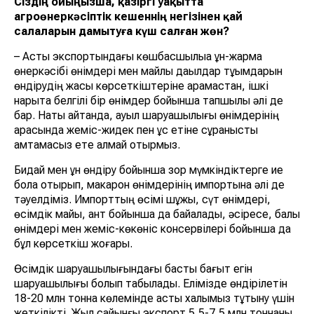
Сіздің ойыңызша, қазіргі уақытта
агроөнеркәсіптік кешеннің негізінен қай
салаларын дамытуға күш салған жөн?
– Астық экспортындағы көшбасшылыққа ұн-жарма
өнеркәсібі өнімдері мен майлы дақылдар тұқымдарын
өндірудің жақсы көрсеткіштеріне қарамастан, ішкі
нарықта белгілі бір өнімдер бойынша тапшылық әлі де
бар. Нақты айтқанда, ауыл шаруашылығы өнімдерінің
арасында жеміс-жидек пен құс етіне сұранысты
қамтамасыз ете алмай отырмыз.
Бидай мен ұн өндіру бойынша зор мүмкіндіктерге ие
бола отырып, макарон өнімдерінің импортына әлі де
тәуелдіміз. Импорттың өсімі шұжық, сүт өнімдері,
өсімдік майы, қант бойынша да байқалады, әсіресе, балық
өнімдері мен жеміс-көкөніс консервілері бойынша да
бұл көрсеткіш жоғары.
Өсімдік шаруашылығындағы басты бағыт егін
шаруашылығы болып табылады. Елімізде өндірілетін
18-20 млн тонна көлемінде астық халқымыз тұтыну үшін
жеткілікті. Жыл сайынғы экспорт 5,5-7,5 млн тоннаны