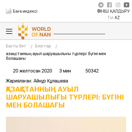
Баға индексі
ӨТІНІШ ҚАЛДЫРУ
Тіл
KZ
Басты бет
Блогтар
Қазақстанның ауыл шаруашылығы түрлері: бүгіні мен
болашағы
20 желтоқсан 2020
3 мин
50342
Жариялаған: Айнұр Құлашева
ҚАЗАҚСТАННЫҢ АУЫЛ
ШАРУАШЫЛЫҒЫ ТҮРЛЕРІ: БҮГІНІ
МЕН БОЛАШАҒЫ