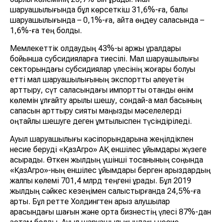
шаруашылығында бұл көрсеткіш 31,6%-ға, балық
шаруашылығында – 0,1%-ға, қайта өңдеу саласында –
1,6%-ға тең болды.
Мемлекеттік қолдаудың 43%-ы қаржы құралдары
бойынша субсидияларға тиесілі. Мал шаруашылығы
секторындағы субсидиялар үлесінің жоғары болуы
етті мал шаруашылығының экспорттық әлеуетін
арттыру, сүт саласындағы импортты отандық өнім
көлемін ұлғайту арқылы шешу, сондай-ақ мал басының
сапасын арттыру сияқты маңызды мәселелерді
оңтайлы шешуге деген ұмтылыспен түсіндіріледі.
Ауыл шаруашылығы кәсіпорындарына жеңілдікпен
несие беруді «ҚазАгро» АҚ еншілес ұйымдары жүзеге
асырады. Өткен жылдың үшінші тоқсанының соңында
«ҚазАгро»-ның еншілес ұйымдары берген қарыздардың
жалпы көлемі 701,4 млрд теңгені құрады. Бұл 2019
жылдың сәйкес кезеңімен салыстырғанда 24,5%-ға
артық. Бұл ретте Холдингтен қарыз алушылар
арасындағы шағын және орта бизнестің үлесі 87%-дан