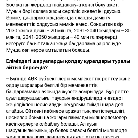
Бос жатқан жердерді пайдалануға көңіл бөлу қажет.
Мұның бәрі салаға жақсы серпіліс әкелетіні даусыз.
Әрине, дағдарыс жағдайында оларды дамыту
мемлекеттік қолдаусыз мүмкін емес. Сондықтан қазір
2030 жылға дейін – 20 млн га, 2031-2040 жылдары – 30
млн га, 2041-2050 жылдары – 40 млн га жерлерді
иегеруге бағытталған жаңа бағдарлама әзірленуде.
Мұнда көп нәрсе қамтылатын болады.
Еліміздегі шаруаларды қолдау құралдары туралы
айтып берсеңіз?
– Бүгінде АӨК субъектілерін мемлекеттік реттеу және
қолдау шаралары белгілі бір мемлекеттік
бағдарламалар аясында жүзеге асырылуда. Бұл ретте
ауыл шаруашылығы тауарын өндірушілердің өздері
жеңілдікпен несие алуды неғұрлым тиімді шара деп
атайды. Өйткені көбінесе қаражаттың жетіспеушілігі,
несиелер бойынша жоғары пайыздық мөлшерлемелер
кәсіпкерлерге қолбайлау болады. Ал ауыл
шаруашылығының әр бөлек саласы белгілі мөлшерде
жеңілдікпен қаржыландыруды қажет ететіні даусыз.