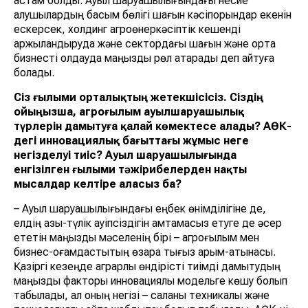
астам болды. Ауыл шаруашылығындағы несие
алушылардың басым бөлігі шағын кәсіпорындар екенін
ескерсек, холдинг агроөнеркәсіптік кешенді
қаржыландыруда және сектордағы шағын және орта
бизнесті қолдауда маңызды рөл атқарады деп айтуға
болады.
Сіз ғылыми орталықтың жетекшісісіз. Сіздің
ойыңызша, агроғылым ауылшаруашылық
түрлерін дамытуға қалай көмектесе алады? АӨК-
дегі инновациялық бағыттағы жұмыс неге
негізделуі тиіс? Ауыл шаруашылығында
енгізілген ғылыми тәжірибелерден нақты
мысалдар келтіре аласыз ба?
– Ауыл шаруашылығындағы еңбек өнімділігіне де,
елдің азық-түлік қауіпсіздігін қамтамасыз етуге де әсер
ететін маңызды мәселенің бірі – агроғылым мен
бизнес-қоғамдастықтың өзара тығыз қарым-қатынасы.
Қазіргі кезеңде аграрлық өндірісті тиімді дамытудың
маңызды факторы инновациялық модельге көшу болып
табылады, ал оның негізі – саланы техникалық және