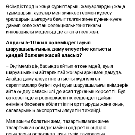
Өсімдіктердің жаңа сұрыптарын, жануарлардың жаңа
тұқымдарын, аурулар мен зиянкестермен күресу
құралдарын шығаруға бағытталған және күннен-күнге
дамып келе жатқан селекциялық-генетикалық
инновациялық модельді де атап өткен жөн.
Алдағы 5-10 жыл көлеміндегі ауыл
шаруашылығының даму әлеуетіне қатысты
қандай болжам жасай аласыз?
– Әңгімеміздің басында айтып өткенімдей, ауыл
шаруашылығы айтарлықтай жоғары қарқынмен дамуда.
Алайда даму әлеуетіне қатысты жүргізілген
сараптамалар бүгінгі күні ауыл шаруашылығы өнімдерін
қайта өңдеу саласы әлі де ақсап тұрғанын көрсетті. Бұл
өз кезегінде агроөнеркәсіптік кешендегі дайын
өнімінің бәсекеге қабілеттілігін арттыруды және оның
салаларының экспорттық әлеуетін тежейді.
Мал азығы болатын жем, тазартылмаған және
тазартылған өсімдік майын өндіретін өндіріс
орындарын қоспағанда, азық-түлік тауарларын