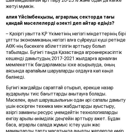
шығымдылығын арттыру 20-25% және одан да көпке
жетуі мүмкін.
Ғалия Үйсімбекқызы, аграрлық секторда тағы
қандай мәселелерді өзекті деп айтар едіңіз?
– Қазіргі уақытта ҚР Үкіметінің негізгі міндеттерінің бірі
ұлттық экономиканың негізгі алға сүйреуші күші ретінде
АӨК-нің бәсекеге қабілеттілігін арттыру болып
табылады. Бүгінгі таңда Қазақстанда агроөнеркәсіптік
кешенді дамытудың 2017-2021 жылдарға арналған
мемлекеттік бағдарламасы іске асырылуда, оның
аясында қарапайым шаруаларды қолдауға көп көңіл
бөлінеді.
Бүгінгі жағдайды сараптай отырып, ерекше назар
аударылуы тиіс бағыттарды анықтауға болады.
Мәселен, ауыл шаруашылығын одан әрі сапалы дамыту
үшін ескірген техника мен жабдықтарды ауыстыру,
қазіргі заманғы ресурс үнемдейтін технологияларды
енгізу арқылы өнімділік деңгейін арттыру қажет. Бұдан
басқа, аграрлық салада жұмыс істеу үшін жас
мамандарды тарту мақсатында ауылдық жерлерде өмір