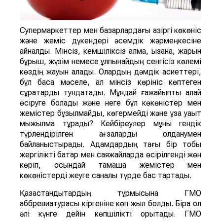
Супермаркеттер мен базарлардағы қазіргі көкөніс
және жеміс дүкендері әсемдік жәрмеңкесіне
айналды. Мінсіз, кемшіліксіз алма, қызанақ, жарқын
бұрыш, жүзім немесе құлпынайдың сенгісіз көлемі
көздің жауын алады. Олардың дәмдік қасиеттері,
бұл басқа мәселе, ал мінсіз көрініс көптеген
сұрақтарды тундатады. Мұндай ғажайыпты қалай
өсіруге болады және неге бұл көкөністер мен
жемістер бұзылмайды, көгермейді және ұзақ уақыт
мыжылма тұрады? Кейбіреулер мұны гендік
түрлендірілген ағзаларды қолданумен
байланыстырады. Адамдардың тағы бір тобы
жергілікті бақтар мен саяжайларда өсірілгенді жөн
көріп, осындай тамаша жемістер мен
көкөністерді жеуге саналы түрде бас тартады.
Қазақстандықтардың тұрмысына ГМО
аббревиатурасы кіргеніне көп жыл болды. Бірақ ол
әлі күнге дейін көпшілікті қорқытады. ГМО