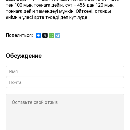
тен 100 мың тоннаға дейін, сүт – 456-дан 120 мың
тоннаға дейін төмендеуі мүмкін. Өйткені, отандық
өнімнің үлесі арта түседі деп күтілуде.
Поделиться:
Обсуждение