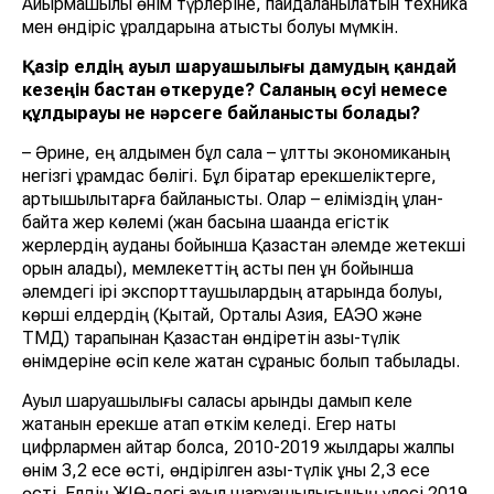
Айырмашылық өнім түрлеріне, пайдаланылатын техника
мен өндіріс құралдарына қатысты болуы мүмкін.
Қазір елдің ауыл шаруашылығы дамудың қандай
кезеңін бастан өткеруде? Саланың өсуі немесе
құлдырауы не нәрсеге байланысты болады?
– Әрине, ең алдымен бұл сала – ұлттық экономиканың
негізгі құрамдас бөлігі. Бұл бірқатар ерекшеліктерге,
артықшылықтарға байланысты. Олар – еліміздің ұлан-
байтақ жер көлемі (жан басына шаққанда егістік
жерлердің ауданы бойынша Қазақстан әлемде жетекші
орын алады), мемлекеттің астық пен ұн бойынша
әлемдегі ірі экспорттаушылардың қатарында болуы,
көрші елдердің (Қытай, Орталық Азия, ЕАЭО және
ТМД) тарапынан Қазақстан өндіретін азық-түлік
өнімдеріне өсіп келе жатқан сұраныс болып табылады.
Ауыл шаруашылығы саласы қарқынды дамып келе
жатқанын ерекше атап өткім келеді. Егер нақты
цифрлармен айтар болсақ, 2010-2019 жылдары жалпы
өнім 3,2 есе өсті, өндірілген азық-түлік құны 2,3 есе
өсті. Елдің ЖІӨ-дегі ауыл шаруашылығының үлесі 2019