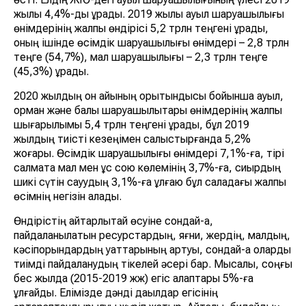
жылы 4,4%-ды құрады. 2019 жылы ауыл шаруашылығы
өнімдерінің жалпы өндірісі 5,2 трлн теңгені құрады,
оның ішінде өсімдік шаруашылығы өнімдері – 2,8 трлн
теңге (54,7%), мал шаруашылығы – 2,3 трлн теңге
(45,3%) құрады.
2020 жылдың он айының қорытындысы бойынша ауыл,
орман және балық шаруашылықтары өнімдерінің жалпы
шығарылымы 5,4 трлн теңгені құрады, бұл 2019
жылдың тиісті кезеңімен салыстырғанда 5,2%
жоғары. Өсімдік шаруашылығы өнімдері 7,1%-ға, тірі
салмақта мал мен құс сою көлемінің 3,7%-ға, сиырдың
шикі сүтін сауудың 3,1%-ға ұлғаю бұл саладағы жалпы
өсімнің негізін қалады.
Өндірістің айтарлықтай өсуіне сондай-ақ,
пайдаланылатын ресурстардың, яғни, жердің, малдың,
кәсіпорындардың қуаттарының артуы, сондай-ақ оларды
тиімді пайдаланудың тікелей әсері бар. Мысалы, соңғы
бес жылда (2015-2019 жж) егіс алқаптары 5%-ға
ұлғайды. Елімізде дәнді дақылдар егісінің