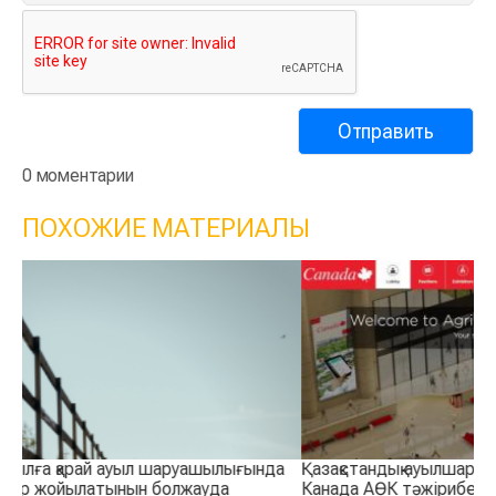
0 моментарии
ПОХОЖИЕ МАТЕРИАЛЫ
а
Қазақстандық ауылшаруашылық тауар өндірушілері
Қа
Канада АӨК тәжірибесімен танысты