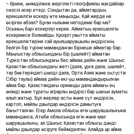
– Әрине, өнімділікке жергілікті геогрфиялық жағдайлар
сөзсіз әсер етеді. Сондықтан да, аймақтардың
ерекшелігін ескеру өте маңызды. Қай жерде не
өсірген абзал? Бұған ғылыми негіздеме бар ма?
Осының бәрі ескерілуі керек. Аймақтың ерекшелігін
ескермесе болмайды. Қазіргі уақытта аймақтық
ерекшеліктеріне сай ауылшаруашылық өндірісінің
белгілі бір түріне маманданған бірнеше аймақтар бар.
Маңғыстау облысындағы бір (шөлейт) аймақтан
Түркістан облысындағы бес аймаққа дейін және Шығыс
Қазақстан облысындағы жеті (дала, құрғақ дала, шөлейт,
тау бөктеріндегі шөлді-дала, Орта Азия және оңтүстік
Сібір таулы) аймаққа дейін екі-үш мамандандырылған
аймақ бар. Қазақстандағы орманды дала аймағы ең
өнімді және тұрақты аграрлық өндірісі бар шағын аумақты
алып жатыр. Бұл жерлер астық және сүт өндірісін,
картоп, майлы дақылдар өндірісін дамытуға
бағытталған. Егер Ақмола облысы егін шаруашылығына
маманданса, Ақтөбе облысында егін және мал
шаруашылығы, ал Шығыс Қазақстан облысы дәнді-
майлы дақылдар өсіруге бейімделген. Алайда әр аймақ