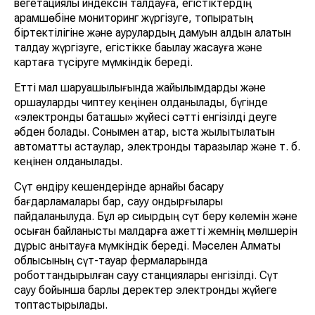
вегетациялық индексін талдауға, егістіктердің
арамшөбіне мониторинг жүргізуге, топырақтың
біртектілігіне және аурулардың дамуын алдын алатын
талдау жүргізуге, егістікке бақылау жасауға және
картаға түсіруге мүмкіндік береді.
Етті мал шаруашылығында жайылымдарды және
қоршауларды чиптеу кеңінен қолданылады, бүгінде
«электронды бақташы» жүйесі сәтті енгізілді деуге
әбден болады. Сонымен қатар, қыста жылытылатын
автоматты астаулар, электронды таразылар және т. б.
кеңінен қолданылады.
Сүт өндіру кешендерінде арнайы басқару
бағдарламалары бар, сауу қондырғылары
пайдаланылуда. Бұл әр сиырдың сүт беру көлемін және
осыған байланысты малдарға қажетті жемнің мөлшерін
дұрыс анықтауға мүмкіндік береді. Мәселен Алматы
облысының сүт-тауар фермаларында
роботтандырылған сауу станциялары енгізілді. Сүт
сауу бойынша барлық деректер электрондық жүйеге
топтастырылады.