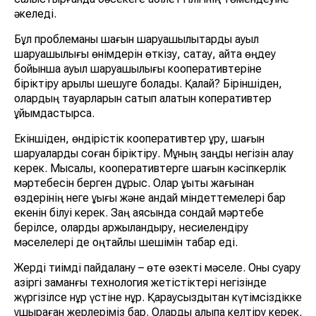
әкеледі.
Бұл проблеманы шағын шаруашылықтарды ауыл
шаруашылығы өнімдерін өткізу, сақтау, қайта өңдеу
бойынша ауыл шаруашылығы кооперативтеріне
біріктіру арқылы шешуге болады. Қалай? Біріншіден,
олардың тауарларын сатып алатын коперативтер
ұйымдастырсақ.
Екіншіден, өндірістік кооперативтер құру, шағын
шаруаларды соған біріктіру. Мұның заңды негізін қалау
керек. Мысалы, кооперативтерге шағын кәсіпкерлік
мәртебесін берген дұрыс. Олар құқықтық жағынан
өздерінің неге құқығы және қандай міндеттемелері бар
екенін білуі керек. Заң аясында сондай мәртебе
берілсе, оларды қаржыландыру, несиелендіру
мәселелері де оңтайлы шешімін табар еді.
Жерді тиімді пайдалану – өте өзекті мәселе. Оны суару
қазіргі заманғы технология жетістіктері негізінде
жүргізілсе нұр үстіне нұр. Қараусыздықтан күтімсіздікке
ұшыраған жерлеріміз бар. Оларды қалыпқа келтіру керек.