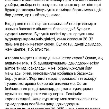
құрайды, алайда егін шаруашылығының көрсеткіштері
бұдан да жоғары болуы үшін елімізде барлық мүмкіндік
бар десек, артық айтқандық емес.
Біздің сөз етіп отырған саламыз қайткенде әлемдік
нарықта бәсекеге қабылетті бола алады? Бұл өте
күрделі мәселе. Бұл үшін негізгі ауылшарауашылық
аудандарындағы өнімділікті, оның сапасын 28-32
пайызға дейін көтеру керек. Бұл астық, дәнді дақылдар,
жем-шөпке, т.б. қатысты.
Аталған міндетті шешу үшін не істеу керек? Әрине, ең
алдымен егін, т.б. ауылшаруашылық дақылдарын өсіру
қайтсе тиімді саналады, міне, осының жолын білу
маңызды. Яғни, инновациялық жобаларға басымдық
берілуі қажет. Жергілікті жердің ерекшелігін ескеру
туралы жоғарыда бекер айтқанымыз жоқ. Соған
бейімделген дәнді дақылдардың жаңа тұқымдарын
сұрыптап, өндіріске енгізу керек. Тәжірибе
көрсеткендей, жаңа сұрыптар мен жоғары санатты
тұқымдардың есебінен дәнді дақылдардың