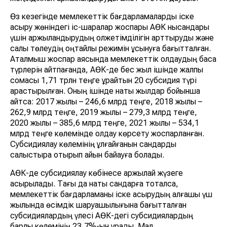
Өз кезегінде мемлекеттік бағдарламаларды іске
асыру жөніндегі іс-шаралар жоспары АӨК нысандары
үшін қаржыландырудың қолжетімділігін арттыруды және
салық төлеудің оңтайлы режимін ұсынуға бағытталған.
Аталмыш жоспар аясында мемлекеттік қолдаудың басқа
түрлерін айтпағанда, АӨК-де бес жыл ішінде жалпы
сомасы 1,71 трлн теңге құрайтын 20 субсидия түрі
қарастырылған. Оның ішінде нақты жылдар бойынша
айтсақ: 2017 жылы – 246,6 млрд теңге, 2018 жылы –
262,9 млрд теңге, 2019 жылы – 279,3 млрд теңге,
2020 жылы – 385,6 млрд теңге, 2021 жылы – 534,1
млрд теңге көлемінде қолдау көрсету жоспарланған.
Субсидиялау көлемінің ұлғайғанын сандарды
салыстыра отырып айқын байқауға болады.
АӨК-де субсидиялау көбінесе қаржылай жүзеге
асырылады. Тағы да нақты сандарға тоқталсақ,
мемлекеттік бағдарламаны іске асырудың алғашқы үш
жылында өсімдік шаруашылығына бағытталған
субсидиялардың үлесі АӨК-дегі субсидиялардың
барлық көлемінің 23,7%-ын құрады. Мал