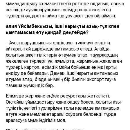
мамандандыру схемасын негіз ретінде қолданып, соның
негізінде ауылшаруашылық өнімдерінің жекелеген
түрлерін өндіретін аймақтар құру қажет деп ойлаймын.
Ғалия Үйсімбекқызы, ішкі нарықты азық-түлікпен
қамтамасыз ету қандай деңгейде?
– Ауыл шаруашылығы елдің азық-түлік қауіпсіздігін
айтарлықтай дәрежеде қамтамасыз етеді. Алайда,
халықтың қажеттіліктерін өтеумен қатар, тауарлардың
жекелеген түрлері: ұн, жұмыртқа, жарманың жекелеген
түрлері, картоп, өсімдік майы бойынша өнімді артық
өндіру де байқалады. Демек, ішкі нарықты қамтамасыз
етумен қатар, бізде өнімнің бір бөлігін экспорттауға
тамаша мүмкіндік бар.
Елімізде жер және еңбек ресурстары жеткілікті.
Оңтайлы ұйымдастыру және қолдау болса, халықты азық-
түліктің негізгі түрлерімен толық көлемде қамтамасыз
етуге және мемлекетаралық саудаға белсенді түрде
араласуға мүмкіндігіміз мол.