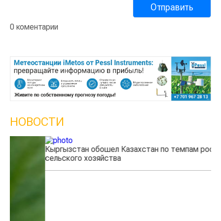
0 коментарии
НОВОСТИ
Кыргызстан обошел Казахстан по темпам роста
Ка
сельского хозяйства
эк