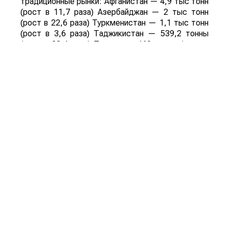
традиционные рынки: Афганистан — 4,9 тыс тонн
(рост в 11,7 раза) Азербайджан — 2 тыс тонн
(рост в 22,6 раза) Туркменистан — 1,1 тыс тонн
(рост в 3,6 раза) Таджикистан — 539,2 тонны
(рост в 23,4 раза) Польша — 462 тонны (рост в
21 раз).
Смотрите больше интересных агроновостей
Казахстана на нашем канале
telegram
, узнавайте
о важных событиях в
facebook
и подписывайтесь
на
youtube
канал и
instagram
.
Обсуждение