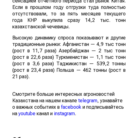
сенсацией отчетного периода стал рынок Китая.
Если в прошлом году отгрузки туда полностью
отсутствовали, то за пять месяцев текущего
года КНР выкупила сразу 14,2 тыс. тонн
казахстанской чечевицы.
Высокую динамику спроса показывают и другие
традиционные рынки: Афганистан — 4,9 тыс тонн
(рост в 11,7 раза) Азербайджан — 2 тыс тонн
(рост в 22,6 раза) Туркменистан — 1,1 тыс тонн
(рост в 3,6 раза) Таджикистан — 539,2 тонны
(рост в 23,4 раза) Польша — 462 тонны (рост в
21 раз).
Смотрите больше интересных агроновостей
Казахстана на нашем канале
telegram
, узнавайте
о важных событиях в
facebook
и подписывайтесь
на
youtube
канал и
instagram
.