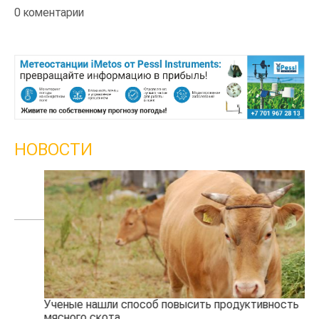
0 коментарии
НОВОСТИ
Ученые нашли способ повысить продуктивность
Жа
мясного скота