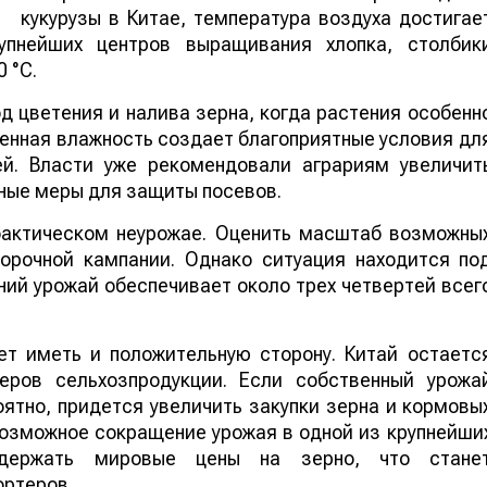
кукурузы в Китае, температура воздуха достигае
упнейших центров выращивания хлопка, столбик
 °C.
 цветения и налива зерна, когда растения особенн
шенная влажность создает благоприятные условия дл
ей. Власти уже рекомендовали аграриям увеличит
ные меры для защиты посевов.
 фактическом неурожае. Оценить масштаб возможны
борочной кампании. Однако ситуация находится по
ий урожай обеспечивает около трех четвертей всег
т иметь и положительную сторону. Китай остаетс
еров сельхозпродукции. Если собственный урожа
ятно, придется увеличить закупки зерна и кормовы
 возможное сокращение урожая в одной из крупнейши
ддержать мировые цены на зерно, что стане
ортеров.