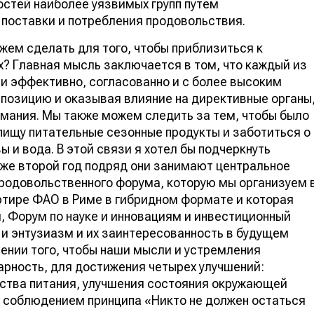
стей наиболее уязвимых групп путем
поставки и потребления продовольствия.
ем сделать для того, чтобы приблизиться к
х? Главная мысль заключается в том, что каждый из
 и эффективно, согласованно и с более высоким
позицию и оказывая влияние на директивные органы
имания. Мы также можем следить за тем, чтобы было
пищу питательные сезонные продукты и заботиться о
ы и вода. В этой связи я хотел бы подчеркнуть
же второй год подряд они занимают центральное
родовольственного форума, которую мы организуем 
ртире ФАО в Риме в гибридном формате и которая
 Форум по науке и инновациям и инвестиционный
и и энтузиазм и их заинтересованность в будущем
ении того, чтобы наши мысли и устремления
арность, для достижения четырех улучшений:
ества питания, улучшения состояния окружающей
с соблюдением принципа «Никто не должен остаться