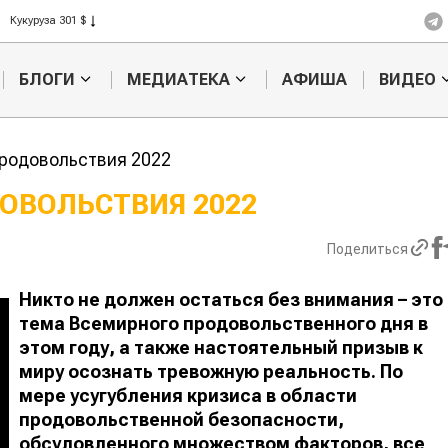
Рис 408 $
Пшеница 423 $
БЛОГИ
МЕДИАТЕКА
АФИША
ВИДЕО
родовольствия 2022
ОВОЛЬСТВИЯ 2022
Картофельные
Кыргызстан
Поделиться
войны: колорадского
Казахстан по темпам роста с
жука будут выжигать
хозяйства
лазером
Никто не должен остаться без внимания – это
тема Всемирного продовольственного дня в
этом году, а также настоятельный призыв к
миру осознать тревожную реальность. По
мере усугубления
кризиса в области
продовольственной безопасности,
обсуловленного множеством факторов, все