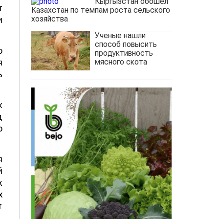
Кыргызстан обошел
т
Казахстан по темпам роста сельского
хозяйства
и
Ученые нашли
способ повысить
о
продуктивность
мясного скота
я
ь
х
д
о
я
й
х
х
т