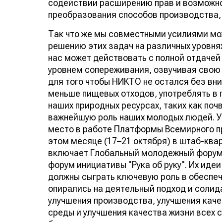
содействии расширению прав и возможно
преобразования способов производства, 
Так что же мы совместными усилиями мож
решению этих задач на различных уровня
нас может действовать c полной отдачей
уровнем сопереживания, озвучивая свою 
для того чтобы НИКТО не остался без вн
меньше пищевых отходов, употреблять в 
наших природных ресурсах, таких как почв
важнейшую роль наших молодых людей. У
место в работе Платформы Всемирного п
этом месяце (17–21 октября) в штаб-ква
включает Глобальный молодежный форум,
форум инициативы "Рука об руку". Их иде
должны сыграть ключевую роль в обеспеч
опирались на деятельный подход и солид
улучшения производства, улучшения кач
среды и улучшения качества жизни всех 