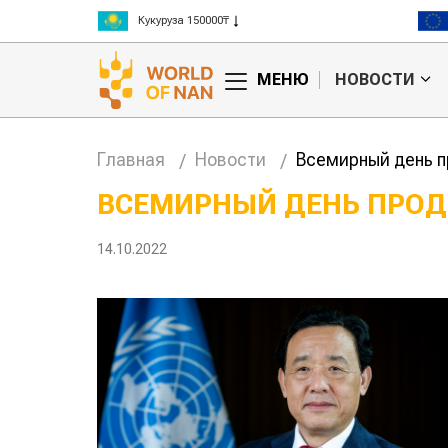
Рис 300000₸
Пшеница 3 класс 125000₸
МЕНЮ
НОВОСТИ
Главная
Новости
Всемирный день п
ВСЕМИРНЫЙ ДЕНЬ ПРОД
Китае может
Казахстанское
14.10.2022
 цены на
сельхозсырье
используют для
производства
авиатоплива