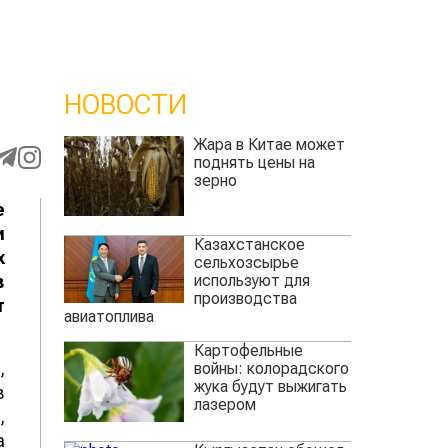
НОВОСТИ
Жара в Китае может
поднять цены на
зерно
е
и
Казахстанское
х
сельхозсырье
используют для
в
производства
т
авиатоплива
Картофельные
,
войны: колорадского
жука будут выжигать
в
лазером
,
а