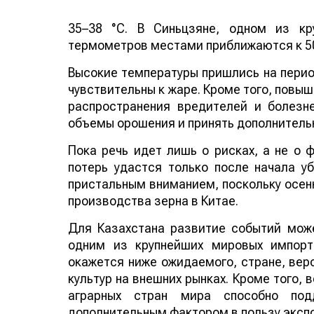
35–38 °C. В Синьцзяне, одном из кр
термометров местами приближаются к 50
Высокие температуры пришлись на период
чувствительны к жаре. Кроме того, повы
распространения вредителей и болезн
объемы орошения и принять дополнитель
Пока речь идет лишь о рисках, а не о
потерь удастся только после начала у
пристальным вниманием, поскольку осенн
производства зерна в Китае.
Для Казахстана развитие событий може
одним из крупнейших мировых импорт
окажется ниже ожидаемого, стране, веро
культур на внешних рынках. Кроме того,
аграрных стран мира способно по
дополнительным фактором в пользу эксп