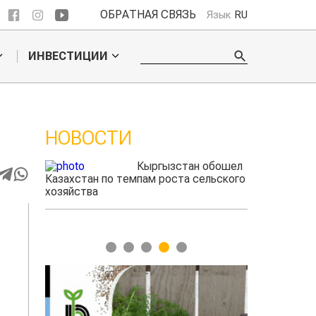
ОБРАТНАЯ СВЯЗЬ
Язык
RU
ИНВЕСТИЦИИ
НОВОСТИ
 обошел
Ученые нашли
ельского
способ повысить
продуктивность
мясного скота
1
2
3
4
5