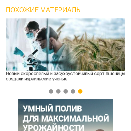
ПОХОЖИЕ МАТЕРИАЛЫ
ицы
Как инновации изменят мировой агропромышленный
комплекс
1
2
3
4
5