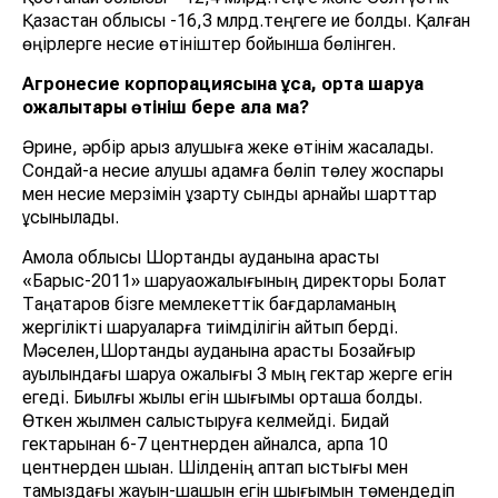
Қазақстан облысы -16,3 млрд.теңгеге ие болды. Қалған
өңірлерге несие өтініштер бойынша бөлінген.
Агронесие корпорациясына ұсақ, орта шаруа
қожалықтары өтініш бере ала ма?
Әрине, әрбір қарыз алушыға жеке өтінім жасалады.
Сондай-ақ несие алушы адамға бөліп төлеу жоспары
мен несие мерзімін ұзарту сынды арнайы шарттар
ұсынылады.
Ақмола облысы Шортанды ауданына қарасты
«Барыс-2011» шаруақожалығының директоры Болат
Таңатаров бізге мемлекеттік бағдарламаның
жергілікті шаруаларға тиімділігін айтып берді.
Мәселен,Шортанды ауданына қарасты Бозайғыр
ауылындағы шаруа қожалығы 3 мың гектар жерге егін
егеді. Биылғы жылы егін шығымы орташа болды.
Өткен жылмен салыстыруға келмейді. Бидай
гектарынан 6-7 центнерден айналса, арпа 10
центнерден шыққан. Шілденің аптап ыстығы мен
тамыздағы жауын-шашын егін шығымын төмендедіп