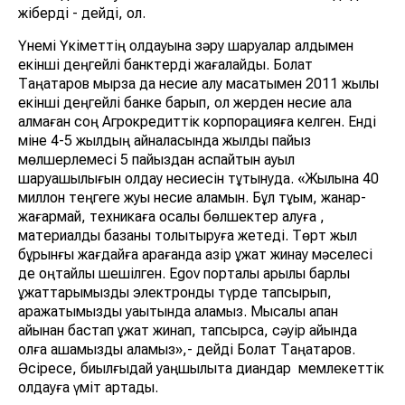
жіберді - дейді, ол.
Үнемі Үкіметтің қолдауына зәру шаруалар алдымен
екінші деңгейлі банктерді жағалайды. Болат
Таңатаров мырза да несие алу мақсатымен 2011 жылы
екінші деңгейлі банке барып, ол жерден несие ала
алмаған соң Агрокредиттік корпорацияға келген. Енді
міне 4-5 жылдың айналасында жылдық пайыз
мөлшерлемесі 5 пайыздан аспайтын ауыл
шаруашылығын қолдау несиесін тұтынуда. «Жылына 40
миллон теңгеге жуық несие аламын. Бұл тұқым, жанар-
жағармай, техникаға қосалқы бөлшектер алуға ,
материалдық базаны толықтыруға жетеді. Төрт жыл
бұрынғы жағдайға қарағанда қазір құжат жинау мәселесі
де оңтайлы шешілген. Egov порталы арқылы барлық
құжаттарымызды электронды түрде тапсырып,
қаражатымызды уақытында аламыз. Мысалы ақпан
айынан бастап құжат жинап, тапсырсақ, сәуір айында
қолға ақшамызды аламыз»,- дейді Болат Таңатаров.
Әсіресе, биылғыдай қуаңшылықта диқандар мемлекеттік
қолдауға үміт артады.