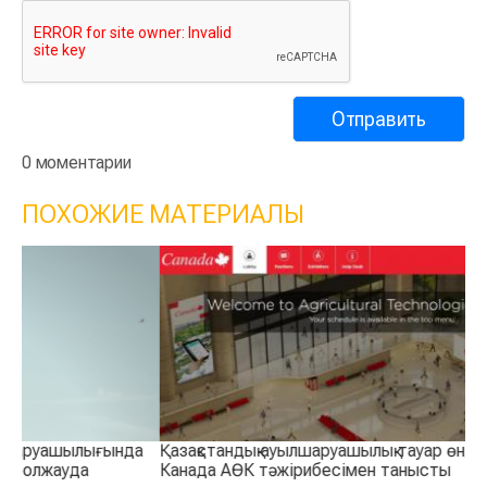
0 моментарии
ПОХОЖИЕ МАТЕРИАЛЫ
а
Қазақстандық ауылшаруашылық тауар өндірушілері
Қа
Канада АӨК тәжірибесімен танысты