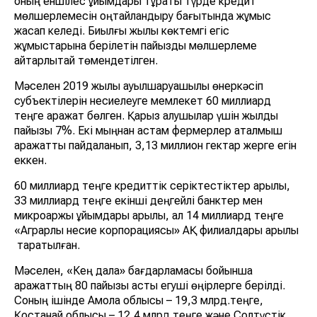
оның еншілес ұйымдары тұрақты түрде кредит
мөлшерлемесін оңтайландыру бағытында жұмыс
жасап келеді. Биылғы жылы көктемгі егіс
жұмыстарына берілетін пайыздық мөлшерлеме
айтарлықтай төмендетілген.
Мәселен 2019 жылы ауылшаруашылық өнеркәсіп
субъектілерін несиелеуге мемлекет 60 миллиард
теңге қаражат бөлген. Қарыз алушылар үшін жылдық
пайызы 7%. Екі мыңнан астам фермерлер аталмыш
қаражатты пайдаланып, 3,13 миллион гектар жерге егін
еккен.
60 миллиард теңге кредиттік серіктестіктер арқылы,
33 миллиард теңге екінші деңгейлі банктер мен
микроқаржы ұйымдары арқылы, ал 14 миллиард теңге
«Аграрлық несие корпорациясы» АҚ филиалдары арқылы
таратылған.
Мәселен, «Кең дала» бағдарламасы бойынша
қаражаттың 80 пайызы астық егуші өңірлерге берілді.
Соның ішінде Ақмола облысы – 19,3 млрд.теңге,
Қостанай облысы – 12,4 млрд.теңге және Солтүстік