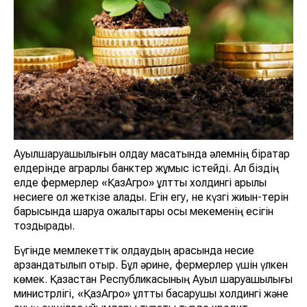
Ауылшаруашылығын қолдау мақсатында әлемнің бірқатар
елдерінде аграрлық банктер жұмыс істейді. Ал біздің
елде фермерлер «ҚазАгро» ұлттық холдингі арқылы
несиеге қол жеткізе алады. Егін егу, не күзгі жиын-терін
барысында шаруа қожалықтары осы мекеменің есігін
тоздырады.
Бүгінде мемлекеттік қолдаудың арқасында несие
арзандатылып отыр. Бұл әрине, фермерлер үшін үлкен
көмек. Қазақстан Республикасының Ауыл шаруашылығы
министрлігі, «ҚазАгро» ұлттық басқарушы холдингі және