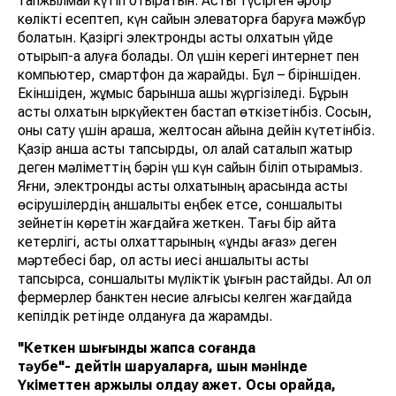
тапжылмай күтіп отыратын. Астық түсірген әрбір
көлікті есептеп, күн сайын элеваторға баруға мәжбүр
болатын. Қазіргі электронды астық қолхатын үйде
отырып-ақ алуға болады. Ол үшін керегі интернет пен
компьютер, смартфон да жарайды. Бұл – біріншіден.
Екіншіден, жұмыс барынша ашық жүргізіледі. Бұрын
астық қолхатын қыркүйектен бастап өткізетінбіз. Сосын,
оны сату үшін қараша, желтоқсан айына дейін күтетінбіз.
Қазір қанша астық тапсырдық, ол қалай сақталып жатыр
деген мәліметтің бәрін үш күн сайын біліп отырамыз.
Яғни, электронды астық қолхатының арқасында астық
өсірушілердің қаншалықты еңбек етсе, соншалықты
зейнетін көретін жағдайға жеткен. Тағы бір айта
кетерлігі, астық қолхаттарының «құнды қағаз» деген
мәртебесі бар, ол астық иесі қаншалықты астық
тапсырса, соншалықты мүліктік құқығын растайды. Ал ол
фермерлер банктен несие алғысы келген жағдайда
кепілдік ретінде қолдануға да жарамды.
"Кеткен шығынды жапсақ соғанда
тәубе"- дейтін шаруаларға, шын мәнінде
Үкіметтен қаржылық қолдау қажет. Осы орайда,