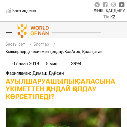
Баға индексі
ӨТІНІШ ҚАЛДЫРУ
Тіл
KZ
Басты бет
Блогтар
Кәсіпкерлерді несиемен қолдау, КазАгро, Қазақстан
07 қазан 2019
5 мин
3994
Жариялаған: Димаш Дүйсен
АУЫЛШАРУАШЫЛЫҚ САЛАСЫНА
ҮКІМЕТТЕН ҚАНДАЙ ҚОЛДАУ
КӨРСЕТІЛЕДІ?