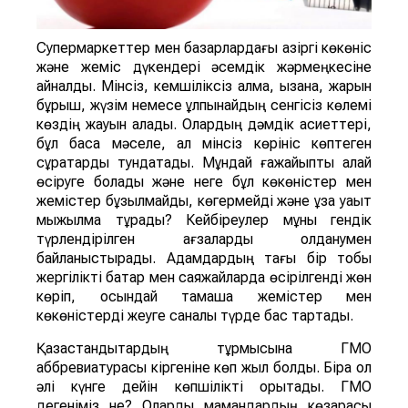
Супермаркеттер мен базарлардағы қазіргі көкөніс
және жеміс дүкендері әсемдік жәрмеңкесіне
айналды. Мінсіз, кемшіліксіз алма, қызанақ, жарқын
бұрыш, жүзім немесе құлпынайдың сенгісіз көлемі
көздің жауын алады. Олардың дәмдік қасиеттері,
бұл басқа мәселе, ал мінсіз көрініс көптеген
сұрақтарды тундатады. Мұндай ғажайыпты қалай
өсіруге болады және неге бұл көкөністер мен
жемістер бұзылмайды, көгермейді және ұзақ уақыт
мыжылма тұрады? Кейбіреулер мұны гендік
түрлендірілген ағзаларды қолданумен
байланыстырады. Адамдардың тағы бір тобы
жергілікті бақтар мен саяжайларда өсірілгенді жөн
көріп, осындай тамаша жемістер мен
көкөністерді жеуге саналы түрде бас тартады.
Қазақстандықтардың тұрмысына ГМО
аббревиатурасы кіргеніне көп жыл болды. Бірақ ол
әлі күнге дейін көпшілікті қорқытады. ГМО
дегеніміз не? Оларды мамандардың көзқарасы