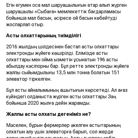
Егін егумен қоса мал шаруашылығын қатар алып жүрген
шаруашылық «Сыбаға» мемлекеттік бағдарламасы
бойынша мал басын, әсіресе қой басын көбейтуді
жоспарлап отыр.
Астық қолхаттарының тиімділігі
2016 жылдың шілдесінен бастап астық қолхаттары
электронды жүйеге көшірілді. Елімізде астық
қолхаттары мен қойма қызметін ұсынатын 196 астық
қабылдау кәсіпорны бар. Бұл ретте электронды жүйеге
жалпы сыйымдылығы 13,5 млн тонна болатын 151
элеватор тіркелген.
Бұл астық айналымының ашықтығын көрсетеді. Ал қағаз
күйіндегі қолданыста жүрген астық қолхаттары Заң
бойынша 2020 жылға дейін жарамды.
Жалпы астық қолхаты дегеніміз не?
Мәселен, бұрын фермерлер әкелген астықтарының
қолхатын алу үшін элеваторға барып, сол жерде