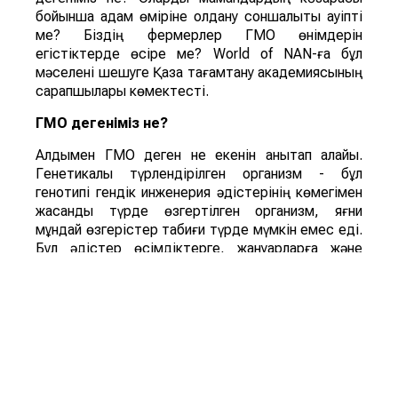
бойынша адам өміріне қолдану соншалықты қауіпті
ме? Біздің фермерлер ГМО өнімдерін
егістіктерде өсіре ме? World of NAN-ға бұл
мәселені шешуге Қазақ тағамтану академиясының
сарапшылары көмектесті.
ГМО дегеніміз не?
Алдымен ГМО деген не екенін анықтап алайық.
Генетикалық түрлендірілген организм - бұл
генотипі гендік инженерия әдістерінің көмегімен
жасанды түрде өзгертілген организм, яғни
мұндай өзгерістер табиғи түрде мүмкін емес еді.
Бұл әдістер өсімдіктерге, жануарларға және
микроорганизмдерге қолданыла алады. Көбінесе
ГМО жемістер мен көкөністерді өсіру кезінде
медицинада және тамақ өнеркәсібінде
қолданылады. Неге? Себебі ГМО-ны қолдану
дақылдардың пісіп жетілуін едәуір
жылдамдатады, көкөністер мен жемістердің
генотипінің өзгеруі оларды ауруларға,
зиянкестерге және тіпті ауа-райының өзгеруіне