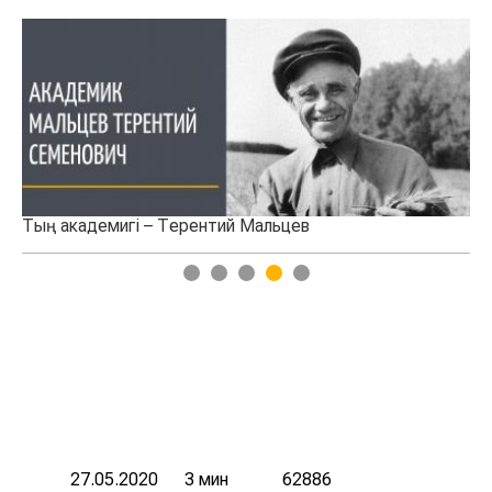
Тың академигі – Терентий Мальцев
Та
1
2
3
4
5
27.05.2020
3 мин
62886