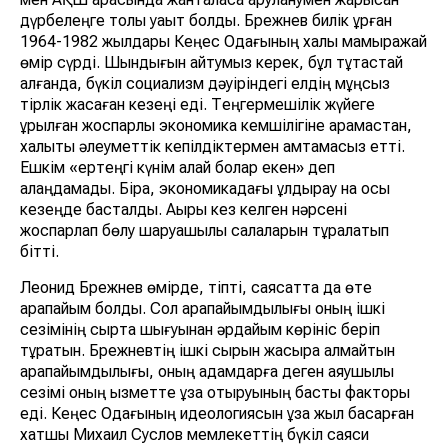
дүрбелеңге толы уақыт болды. Брежнев билік құрған
1964-1982 жылдары Кеңес Одағының халқы мамыражай
өмір сүрді. Шындығын айтумыз керек, бұл тұтастай
алғанда, бүкіл социализм дәуіріндегі елдің мұңсыз
тірлік жасаған кезеңі еді. Теңгермешілік жүйеге
құрылған жоспарлы экономика кемшілігіне қарамастан,
халықты әлеуметтік кепілдіктермен қамтамасыз етті.
Ешкім «ертеңгі күнім қалай болар екен» деп
алаңдамады. Бірақ, экономикадағы құлдырау нақ осы
кезеңде басталды. Ақыры кез келген нәрсені
жоспарлап бөлу шаруашылық салаларын тұралатып
бітті.
Леонид Брежнев өмірде, тіпті, саясатта да өте
қарапайым болды. Сол қарапайымдылығы оның ішкі
сезімінің сыртқа шығуынан әрдайым көрініс беріп
тұратын. Брежневтің ішкі сырын жасыра алмайтын
қарапайымдылығы, оның адамдарға деген аяушылық
сезімі оның қызметте ұзақ отыруының басты факторы
еді. Кеңес Одағының идеологиясын ұзақ жыл басқарған
хатшы Михаил Суслов мемлекеттің бүкіл саяси