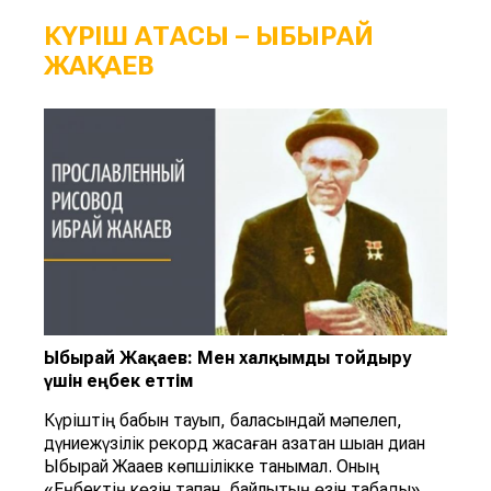
КҮРІШ АТАСЫ – ЫБЫРАЙ
ЖАҚАЕВ
Ыбырай Жақаев: Мен халқымды тойдыру
үшін еңбек еттім
Күріштің бабын тауып, баласындай мәпелеп,
дүниежүзілік рекорд жасаған қазақтан шыққан диқан
Ыбырай Жақаев көпшілікке танымал. Оның
«Еңбектің көзін тапқан, байлықтың өзін табады»