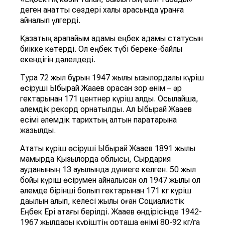
деген қанатты сөздері халық арасында ұранға
айналып үлгерді.
Қазақтың қарапайым адамы еңбек адамы статусын
биікке көтерді. Ол еңбек түбі береке-байлық
екендігін дәлелдеді.
Тура 72 жыл бұрын 1947 жылы қызылордалық күріш
өсіруші Ыбырай Жақаев орасан зор өнім – әр
гектарынан 171 центнер күріш алды. Осылайша,
әлемдік рекорд орнатылды. Ал Ыбырай Жақаев
есімі әлемдік тарихтың алтын парақтарына
жазылды.
Атақты күріш өсіруші Ыбырай Жақаев 1891 жылы
мамырда Қызылорда облысы, Сырдария
ауданының 13 ауылында дүниеге келген. 50 жыл
бойы күріш өсірумен айналысқан ол 1947 жылы ол
әлемде бірінші болып гектарынан 171 кг күріш
дақылын алып, келесі жылы оған Социалистік
Еңбек Ері атағы берілді. Жақаев өндірісінде 1942-
1967 жылдары күріштің орташа өнімі 80-92 кг/га