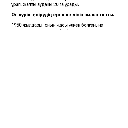
құрап, жалпы ауданы 20 га құрады.
Ол күріш өсірудің ерекше әдісін ойлап тапты.
1950 жылдары, оның жасы үлкен болғанына
қарамастан, жас тәжірибелі күріш өсірушілерге
сабақ беретін мектеп ашты.
Ыбырай Жақаевтың есімі тек біздің елде ғана
танымал емес еді. Ол күрішті ежелден ұлттық
тағам деп санайтын шығыс елдерінде де жақсы
танымал. 1968 жылы 77 жасында ол егістік
даласынан зейнеткерлік демалысқа кетіп, 1981
жылы 19 қыркүйекте 90 жасында қайтыс болды.
Еңбек Ері атағына ие болу өте ауыр жүктеме.
Алайда Ыбыке (Ыбырайдың құрметті аты)
еңбектің ең қиын сатыларынан өтті. Мұны оның
ұзақ 90 жылдық өмірі мен жұмысының нәтижелері
дәлелдейді. Осындай адамдардың арқасында
Қызылорда облысы бүгінде жоғары деңгейге
көтерілді. Оның әл-ауқатының бір факторы – күріш