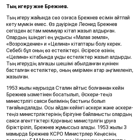
Тың игеру және Брежнев.
Тың игеру жайында сөз қозғасақ Брежнев есімін айтпай
кету мүмкін емес. Өз дәуірінде Леонид Брежнев
сегізден астам меммуар кітап жазып қалдырған.
Олардың ішіндегі ең құндысы «Малая земля»,
«Возрождение» и «Целина» кітаптары болу керек.
Себебі бұл оның өз естеліктері. Әсіресе өзінің
«Целина» кітабында құнды естеліктер жазып қалдырды.
Тың игерудің алғашқы шешімі қабылданған күнінен
басталған естеліктер, оның өмірімен қатар әңгімеленіп,
жазылған.
1953 жылы наурызда Сталин қайтыс болғаннан кейін
Брежнев қызметінен босатылып, Әскери-теңіз
министрлігі саяси бөлімінің бастығы болып
тағайындалады. Осы айдан кейінгі әскери және әскери-
теңіз министрліктерінің бірігуіне байланысты олардың
саяси агенттіктері Қорғаныс министрлігін құруға
біріктіріліп, Брежнев жұмыссыз қалады. 1953 жылы 3
мамырда Брежнев КСРО Министрлер Кеңесінің