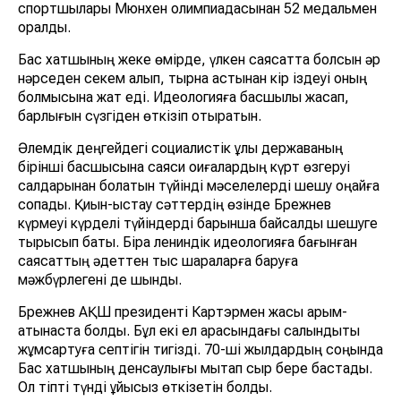
спортшылары Мюнхен олимпиадасынан 52 медальмен
оралды.
Бас хатшының жеке өмірде, үлкен саясатта болсын әр
нәрседен секем алып, тырнақ астынан кір іздеуі оның
болмысына жат еді. Идеологияға басшылық жасап,
барлығын сүзгіден өткізіп отыратын.
Әлемдік деңгейдегі социалистік ұлы державаның
бірінші басшысына саяси оқиғалардың күрт өзгеруі
салдарынан болатын түйінді мәселелерді шешу оңайға
соқпады. Қиын-қыстау сәттердің өзінде Брежнев
күрмеуі күрделі түйіндерді барынша байсалды шешуге
тырысып бақты. Бірақ лениндік идеологияға бағынған
саясаттың әдеттен тыс шараларға баруға
мәжбүрлегені де шындық.
Брежнев АҚШ президенті Картэрмен жақсы қарым-
қатынаста болды. Бұл екі ел арасындағы салқындықты
жұмсартуға септігін тигізді. 70-ші жылдардың соңында
Бас хатшының денсаулығы мықтап сыр бере бастады.
Ол тіпті түнді ұйқысыз өткізетін болды.