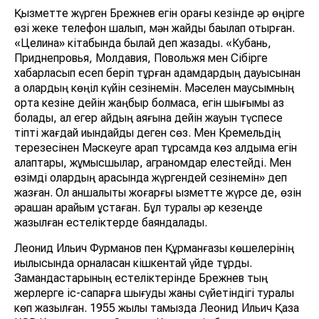
Қызметте жүрген Брежнев егін орағы кезінде әр өңірге
өзі жеке телефон шалып, мән жайды бақылап отырған.
«Целина» кітабында былай деп жазады. «Кубань,
Приднепровья, Молдавия, Повольжя мен Сібірге
хабарласып есеп беріп тұрған адамдардың дауысынан
ақ олардың көңіл күйін сезінемін. Мәселен маусымның
орта кезіне дейін жаңбыр болмаса, егін шығымы аз
болады, ал егер айдың аяғына дейін жауын түспесе
тіпті жағдай қиындайды деген сөз. Мен Кремельдің
терезесінен Мәскеуге қарап тұрсамда көз алдыма егін
алқаптары, жұмысшылар, аграномдар елестейді. Мен
өзімді олардың арасында жүргендей сезінемін» деп
жазған. Ол қаншалықты жоғарғы қызметте жүрсе де, өзін
әрқашан қарайым ұстаған. Бұл туралы әр кезеңде
жазылған естеліктерде баяндалады.
Леонид Ильич Фурманов пен Құрманғазы көшелерінің
қиылысында орналасқан кішкентай үйде тұрды.
Замандастарының естеліктерінде Брежнев тың
жерлерге іс-сапарға шығуды жаны сүйетіндігі туралы
көп жазылған. 1955 жылы тамызда Леонид Ильич Қазақ