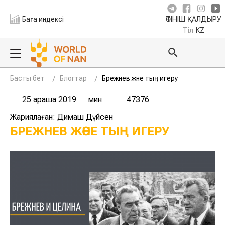
Баға индексі
ӨТІНІШ ҚАЛДЫРУ
Тіл
KZ
Басты бет
Блогтар
Брежнев және тың игеру
25 қараша 2019
мин
47376
Жариялаған: Димаш Дүйсен
БРЕЖНЕВ ЖӘНЕ ТЫҢ ИГЕРУ