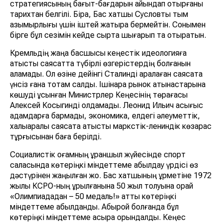
стратегиясының бағыт-бағдарын айқындап отырғаны
тарихтан белгілі. Бірақ, Бас хатшы Сусловты тым
қазымырлығы үшін іштей жақтыра бермейтін. Сонымен
бірге бұл сезімін кейде сыртқа шығарып та отыратын.
Кремльдің жаңа басшысы кеңестік идеологияға
қатысты саясатта түбірлі өзгерістердің болғанын
қаламады. Ол өзіне дейінгі Сталинді қаралаған саясатқа
үнсіз ғана тоқтам салды. Ішінара рынок қатынастарына
көшуді ұсынған Министрлер Кеңесінің төрағасы
Алексей Косыгинді қолдамады. Леонид Ильич асығыс
қадамдарға бармады, экономика, елдегі әлеуметтік,
халықаралық саясатқа қатысты маркстік-лениндік көзқарас
тұрғысынан баға берілді.
Социалистік қоғамның ұраншыл жүйесінде спорт
саласында көтеріңкі міндеттеме қабылдау үрдісі өз
дәстүрінен жаңылған жоқ. Бас хатшының құрметіне 1972
жылы КСРО-ның құрылғанына 50 жыл толуына орай
«Олимпиададан – 50 медаль!» атты көтеріңкі
міндеттеме қабылданды. Абырой болғанда бұл
көтеріңкі міндеттеме асыра орындалды. Кеңес