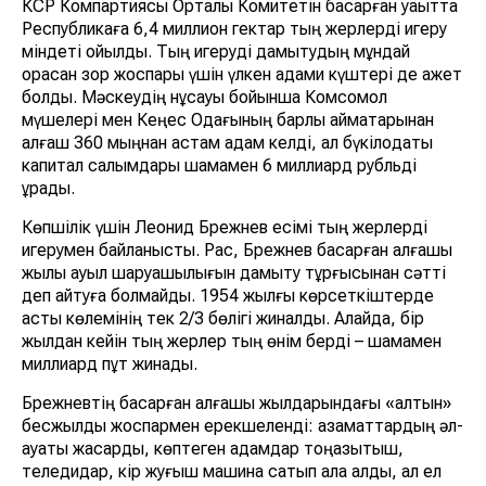
КСР Компартиясы Орталық Комитетін басқарған уақытта
Республикаға 6,4 миллион гектар тың жерлерді игеру
міндеті қойылды. Тың игеруді дамытудың мұндай
орасан зор жоспары үшін үлкен адами күштері де қажет
болды. Мәскеудің нұсқауы бойынша Комсомол
мүшелері мен Кеңес Одағының барлық аймақтарынан
алғаш 360 мыңнан астам адам келді, ал бүкілодақтық
капитал салымдары шамамен 6 миллиард рубльді
құрады.
Көпшілік үшін Леонид Брежнев есімі тың жерлерді
игерумен байланысты. Рас, Брежнев басқарған алғашқы
жылы ауыл шаруашылығын дамыту тұрғысынан сәтті
деп айтуға болмайды. 1954 жылғы көрсеткіштерде
астық көлемінің тек 2/3 бөлігі жиналды. Алайда, бір
жылдан кейін тың жерлер тың өнім берді – шамамен
миллиард пұт жинады.
Брежневтің басқарған алғашқы жылдарындағы «алтын»
бесжылдық жоспармен ерекшеленді: азаматтардың әл-
ауқаты жақсарды, көптеген адамдар тоңазытқыш,
теледидар, кір жуғыш машина сатып ала алды, ал ел