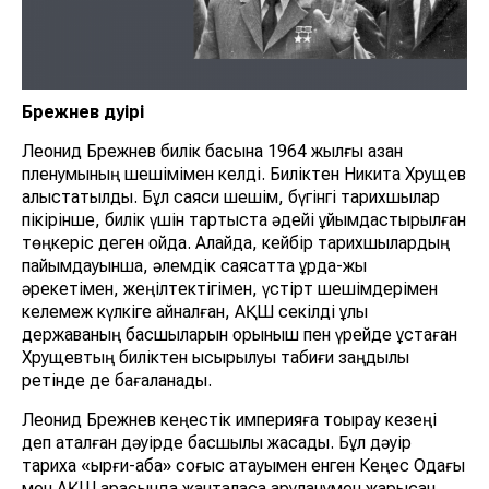
Брежнев дәуірі
Леонид Брежнев билік басына 1964 жылғы қазан
пленумының шешімімен келді. Биліктен Никита Хрущев
алыстатылды. Бұл саяси шешім, бүгінгі тарихшылар
пікірінше, билік үшін тартыста әдейі ұйымдастырылған
төңкеріс деген ойда. Алайда, кейбір тарихшылардың
пайымдауынша, әлемдік саясатта ұрда-жық
әрекетімен, жеңілтектігімен, үстірт шешімдерімен
келемеж күлкіге айналған, АҚШ секілді ұлы
державаның басшыларын қорқыныш пен үрейде ұстаған
Хрущевтың биліктен ысырылуы табиғи заңдылық
ретінде де бағаланады.
Леонид Брежнев кеңестік империяға тоқырау кезеңі
деп аталған дәуірде басшылық жасады. Бұл дәуір
тарихқа «қырғи-қабақ» соғыс атауымен енген Кеңес Одағы
мен АҚШ арасында жанталаса қаруланумен жарысқан