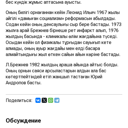
бес күндік жұмыс аптасына ауысты.
Оның билігі орнағаннан кейін Леонид Ильич 1967 жылы
әйгілі «дамыған социализм» реформасын қабылдады.
Содан кейін оның денсаулығы сыр бере бастады. 1973
жылға қарай Брежнев бірнеше рет инфаркт алып, 1976
жылдың басында - клиникалық өлім жағдайына түседі.
Осыдан кейін ол физикалық тұрғыдан сауығып кете
алмады, оның ауыр жағдайы мен елді басқара
алмайтындығы жыл өткен сайын айқын көріне бастады.
Л.Брежнев 1982 жылдың қараша айында қайтыс болды.
Оның орнын саяси қарсыластарын алдын ала бас
көтертпейтіндей етіп жаншып тастаған Юрий
Андропов басты.
Поделиться:
Обсуждение