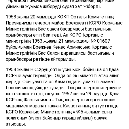
төрағасы Г.М.Маленковқа оны Украинаның партиялық
ұйымына жұмысқа жіберуді сұрап хат жіберді.
1953 жылы 20 мамырда КОКП Орталық Комитетінің
Президиумы генерал-майор Брежневті КСРО Қорғаныс
Министрлігінің Бас саяси басқармасы бастығының
орынбасары етіп бекітеді. Ал КСРО Қорғаныс
министрінің 1953 жылғы 21 мамырдағы № 01607
бұйрығымен Брежнев Кеңес Армиясына Қорғаныс
Министрлігінің Бас Саяси дирекциясы бастығының
орынбасары ретінде қайтарылды.
1954 жылы Н.С.Хрущевтің ұсынысы бойынша ол Қазақ
КСР-не ауыстырылды. Онда ол екі қызметті қатар алып
жүреді. Осы уақытта ол Алматыдағы құрметті азамат
Головизиннің үйінде тұрады. Тың жерлердің игерілуіне
жетекшілік етеді, ол үшін 1957 жылы 29 сәуірде Қазақ
КСР-нің Жарлығымен «Тың жерлерді игергені үшін»
медалімен марапатталған. Қазақстанның оңтүстігінде
КСРО Қорғаныс Министрлігінің «№5 ғылыми сынақ
полигоны» (қазіргі Байқоңыр ғарыш айлағы) салуға
қатысады.