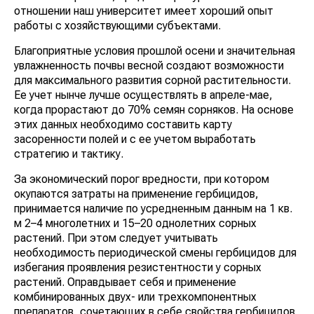
отношении наш университет имеет хороший опыт
работы с хозяйствующими субъектами.
Благоприятные условия прошлой осени и значительная
увлажненность почвы весной создают возможности
для максимального развития сорной растительности.
Ее учет нынче лучше осущест­влять в апреле-мае,
когда прорас­тают до 70% семян сорняков. На основе
этих данных необходимо составить карту
засоренности полей и с ее учетом выработать
стратегию и тактику.
За экономический порог вредности, при котором
окупаются затраты на применение гербицидов,
принимается наличие по усредненным данным на 1 кв.
м 2–4 многолетних и 15–20 однолетних сорных
растений. При этом следует учитывать
необходимость периодической смены гербицидов для
избегания проявления резистентности у сорных
растений. Оправдывает себя и применение
комбинированных двух- или трехкомпонентных
препаратов, сочетающих в себе свойства гербицидов