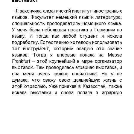
выставок?
– Я закончила алматинский институт иностранных
языков. Факультет немецкий язык и литература,
специальность преподаватель немецкого языка.
У меня была небольшая практика в Германии по
языку. И тогда как любой студент я искала
подработку. Естественно хотелось использовать
тот инструмент, которым владею это знание
языков. Тогда я впервые попала на Messe
Frankfurt – этой крупнейший в мире организатор
выставок. Там проводилась аграрная выставка, и
она меня очень сильно впечатлила. Но я не
думала, что свяжу свою дальнейшую жизнь с
этой отраслью. Уже приехав в Казахстан, также
искала выставки и снова попала в аграрную
тематику. Первые шаги делала в атакенте. Я
очень благодарна руководству атакента. Там
была очень хорошая школа и замечательная
команда. Именно в атакенте я выросла и дошла
до профессионального уровня. А потом уже
пошла в самостоятельно плавание, и вот уже