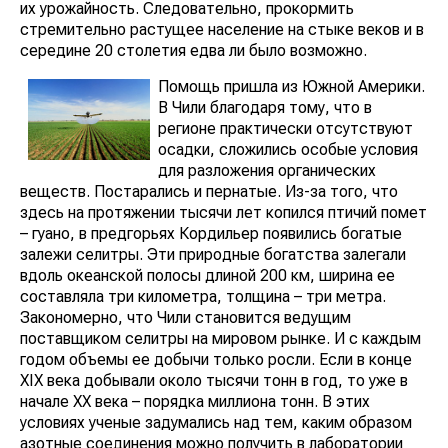
их урожайность. Следовательно, прокормить
стремительно растущее население на стыке веков и в
середине 20 столетия едва ли было возможно.
Помощь пришла из Южной Америки.
В Чили благодаря тому, что в
регионе практически отсутствуют
осадки, сложились особые условия
для разложения органических
веществ. Постарались и пернатые. Из-за того, что
здесь на протяжении тысячи лет копился птичий помет
– гуано, в предгорьях Кордильер появились богатые
залежи селитры. Эти природные богатства залегали
вдоль океанской полосы длиной 200 км, ширина ее
составляла три километра, толщина – три метра.
Закономерно, что Чили становится ведущим
поставщиком селитры на мировом рынке. И с каждым
годом объемы ее добычи только росли. Если в конце
XIX века добывали около тысячи тонн в год, то уже в
начале ХХ века – порядка миллиона тонн. В этих
условиях ученые задумались над тем, каким образом
азотные соединения можно получить в лаборатории