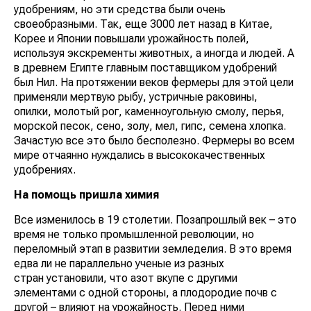
удобрениям, но эти средства были очень
своеобразными. Так, еще 3000 лет назад в Китае,
Корее и Японии повышали урожайность полей,
используя экскременты животных, а иногда и людей. А
в древнем Египте главным поставщиком удобрений
был Нил. На протяжении веков фермеры для этой цели
применяли мертвую рыбу, устричные раковины,
опилки, молотый рог, каменноугольную смолу, перья,
морской песок, сено, золу, мел, гипс, семена хлопка.
Зачастую все это было бесполезно. Фермеры во всем
мире отчаянно нуждались в высококачественных
удобрениях.
На помощь пришла химия
Все изменилось в 19 столетии. Позапрошлый век – это
время не только промышленной революции, но
переломный этап в развитии земледелия. В это время
едва ли не параллельно ученые из разных
стран установили, что азот вкупе с другими
элементами с одной стороны, а плодородие почв с
другой – влияют на урожайность. Перед ними