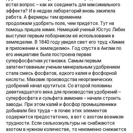
встал вопрос – как их соединить для максимального
эффекта? И в недрах лабораторий вновь закипела
работа. А фермеры тем временем
продолжали удобрять поля, чем придётся. Тут на
помощь пришла химия. Немецкий ученый Юстус Либих
выступил первым поборником её использования в
земледелии. В 1840 году увидел свет его труд «Химия
в приложении к земледелию». Год спустя в Англии по
его инициативе была построена первая
суперфосфатная установка. Самым первым
запатентованным ученым минеральным удобрением
стала смесь фосфатов, едкого калия и фосфорной
кислоты. Маховик производства неорганических
удобрений начал крутиться. Со второй половины
девятнадцатого века для производства удобрений –
суперфосфата и сульфата аммония – начали строить
заводы. При этом калий и фосфор промышленники
добывали без труда – в почве этих элементов
содержится предостаточно, а вот с азотом возникли
трудности. Если сельхозкультуры не снабжаются
азотом в нужном количестве, то неизменно снижается