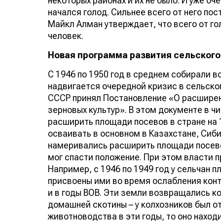
некоторых районах и их не было. И уже о
начался голод. Сильнее всего от него по
Майкл Алман утверждает, что всего от го
человек.
Новая программа развития сельского
С 1946 по 1950 год в среднем собирали вс
надвигается очередной кризис в сельско
СССР принял Постановление «О расшире
зерновых культур». В этом документе в ч
расширить площади посевов в стране на 
осваивать в основном в Казахстане, Сибир
намеривались расширить площади посевов 
мог спасти положение. При этом власти п
Например, с 1946 по 1949 год у сельчан 
присвоены ими во время ослабления конт
и в годы ВОВ. Эти земли возвращались ко
домашней скотины – у колхозников был о
животноводства в эти годы, то оно наход