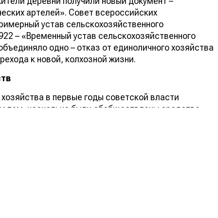
жители деревни получили новый документ –
еских артелей». Совет всероссийских
Примерный устав сельскохозяйственного
922 – «Временный устав сельскохозяйственного
объединяло одно – отказ от единоличного хозяйства
рехода к новой, колхозной жизни.
ств
 хозяйства в первые годы советской власти
ом тем, насколько были обобществлены средства
распределялись доходы. Например, в тех же коммунах
 были общими, а вот в товариществах общими были
ьяне работали сообща, а в артелях общими были и
ачале 1920 года в Советской России существовало
и 1000 из них составляли коммуны, еще 600 – артели.
рестьяне-середняки, поэтому артелей становилось
в стране существовало 6 189 колхозов, из которых
та форма коллективного хозяйства оставалась
 лет, главным образом в годы восстановления