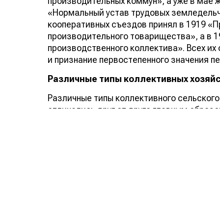
производительных коммун», а уже в мае 
«Нормальный устав трудовых земледельч
кооперативных съездов принял в 1919 «
производительного товарищества», а в 1
производственного коллектива». Всех их 
и признание первостепенного значения пе
Различные типы коллективных хозяй
Различные типы коллективного сельского
отличались друг от друга главным образ
производства, ну и тем, каким образом 
все сельскохозяйственные орудия труда
только полевые земли, на которых крест
земля и средства производства. Уже в н
более 1 500 коллективных хозяйств, почт
В том же году в артели стали вступать к
больше. Впрочем, уже к началу 1920 года 
больше половины были именно артели. Э
доминирующей на протяжении нескольких