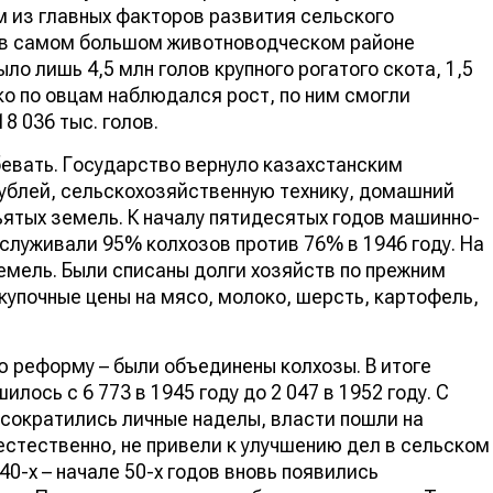
 из главных факторов развития сельского
, в самом большом животноводческом районе
ло лишь 4,5 млн голов крупного рогатого скота, 1,5
ко по овцам наблюдался рост, по ним смогли
8 036 тыс. голов.
бевать. Государство вернуло казахстанским
ублей, сельскохозяйственную технику, домашний
зъятых земель. К началу пятидесятых годов машинно-
служивали 95% колхозов против 76% в 1946 году. На
ель. Были списаны долги хозяйств по прежним
купочные цены на мясо, молоко, шерсть, картофель,
ю реформу – были объединены колхозы. В итоге
лось с 6 773 в 1945 году до 2 047 в 1952 году. С
 сократились личные наделы, власти пошли на
естественно, не привели к улучшению дел в сельском
 40-х – начале 50-х годов вновь появились