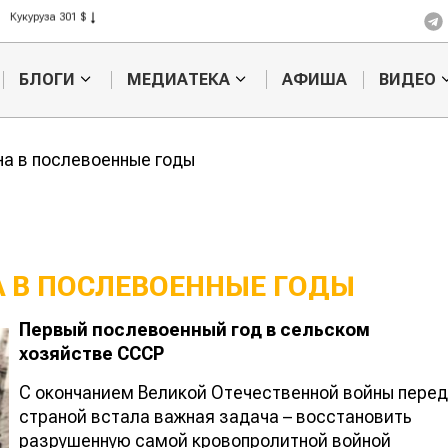
Кукуруза 301 $
Рис 408 $
Пшеница 423 $
БЛОГИ
МЕДИАТЕКА
АФИША
ВИДЕО
на в послевоенные годы
А В ПОСЛЕВОЕННЫЕ ГОДЫ
Первый послевоенный год в сельском
НЭП в Казахстане
Агра
хозяйстве СССР
Петр
С окончанием Великой Отечественной войны перед
страной встала важная задача – восстановить
разрушенную самой кровопролитной войной