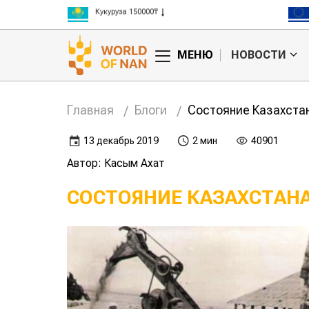
Кукуруза 150000₸
Рис 300000₸
Пшеница 3 класс 125000₸
МЕНЮ
НОВОСТИ
Главная
Блоги
Состояние Казахста
13 декабрь 2019
2 мин
40901
Автор: Касым Ахат
СОСТОЯНИЕ КАЗАХСТАН
Развитие Казахской
Устав
ССР в предвоенные
годы
сельскохозяйственной артели