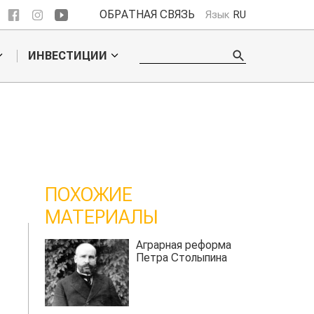
ОБРАТНАЯ СВЯЗЬ
Язык
RU
ИНВЕСТИЦИИ
ПОХОЖИЕ
МАТЕРИАЛЫ
рная реформа
Восстание 1929-31
а Столыпина
годов в Казахстане.
Борьба с
последствиями
сталинской модели
коллективизации