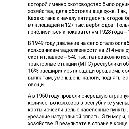
которой именно скотоводство было одним
хозяйства, дела обстояли еще хуже. Так
Казахстана к началу пятидесятых годов бы
млн лошадей и 127 тыс. верблюдов. Толь
приблизиться к показателям 1928 года – 1
В 1949 году давление на село стало осла
колхозникам задолженности на 214 млн р
скот и главное – 540 тыс. га незаконно и
тракторные станции (МТС) республики об
16% расширились площади орошаемых зем
выплатам, уменьшены налоги, подняты за
овощи.
А в 1950 году провели очередную аграрну
количество колхозов в республике уменьши
карты исчезли целые населенные пункты,
урезание натуральной оплаты. Эти меры, 
хозяйстве. В результате в стране в конце