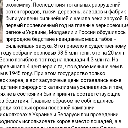
экономику. Последствия тотальных разрушений
сотен городов, тысяч деревень, заводов и фабрик
были усилены сильнейшей с начала века засухой. В
первый послевоенный год на главные зерносеющи
регионы Украины, Молдавии и России обрушилось
природное бедствие невиданных масштабов –
сильнейшая засуха. Это привело к существенному
году собрали зерновых 98,5 млн тонн, это на 20 млн
Зерно погибло в тот год на площади 4,3 млн га. На
превышала 4 центнера с га, что вдвое меньше чем в
м в 1945 году. При этом государство только
ок зерна, а вот закупочные цены оставались ниже
едствия природного катаклизма усиливались и тем,
нях не в состоянии были принять соответствующие
бов бедствия. Главным образом не соблюдались
реди которых сроки посевной кампании
их колхозах в Украине и Беларуси при проведении
ходилось использовать коров вместо лошадей, а в