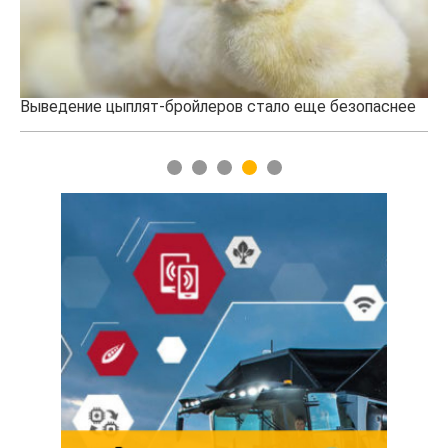
цыплят-бройлеров стало еще безопаснее
Новый скороспел
создали израильс
1
2
3
4
5