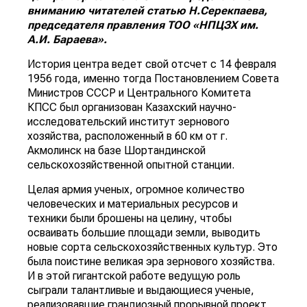
вниманию читателей статью Н.Серекпаева,
председателя правления ТОО «НПЦЗХ им.
А.И. Бараева».
История центра ведет свой отсчет с 14 февраля
1956 года, именно тогда Постановлением Совета
Министров СССР и Центрального Комитета
КПСС был организован Казахский научно-
исследовательский институт зернового
хозяйства, расположенный в 60 км от г.
Акмолинск на базе Шортандинской
сельскохозяйственной опытной станции.
Целая армия ученых, огромное количество
человеческих и материальных ресурсов и
техники были брошены на целину, чтобы
осваивать большие площади земли, выводить
новые сорта сельскохозяйственных культур. Это
была поистине великая эра зернового хозяйства.
И в этой гигантской работе ведущую роль
сыграли талантливые и выдающиеся ученые,
реализовавшие грандиозный прорывной проект