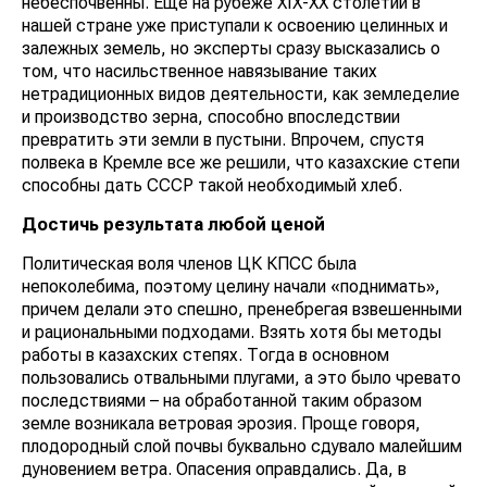
небеспочвенны. Еще на рубеже XIX-XX столетий в
нашей стране уже приступали к освоению целинных и
залежных земель, но эксперты сразу высказались о
том, что насильственное навязывание таких
нетрадиционных видов деятельности, как земледелие
и производство зерна, способно впоследствии
превратить эти земли в пустыни. Впрочем, спустя
полвека в Кремле все же решили, что казахские степи
способны дать СССР такой необходимый хлеб.
Достичь результата любой ценой
Политическая воля членов ЦК КПСС была
непоколебима, поэтому целину начали «поднимать»,
причем делали это спешно, пренебрегая взвешенными
и рациональными подходами. Взять хотя бы методы
работы в казахских степях. Тогда в основном
пользовались отвальными плугами, а это было чревато
последствиями – на обработанной таким образом
земле возникала ветровая эрозия. Проще говоря,
плодородный слой почвы буквально сдувало малейшим
дуновением ветра. Опасения оправдались. Да, в